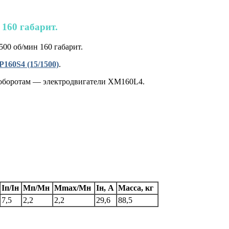
 160 габарит.
00 об/мин 160 габарит.
160S4 (15/1500)
.
 оборотам — электродвигатели XM160L4.
Iп/Iн
Мп/Мн
Мmax/Mн
Iн, А
Масса, кг
7,5
2,2
2,2
29,6
88,5