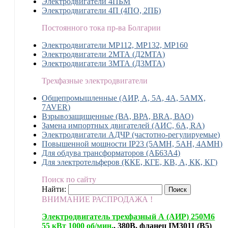
Электродвигатели 4ПБМ
Электродвигатели 4П (4ПО, 2ПБ)
Постоянного тока пр-ва Болгарии
Электродвигатели MP112, МР132, MP160
Электродвигатели 2МТА (Д2МТА)
Электродвигатели 3МТА (Д3МТА)
Трехфазные электродвигатели
Общепромышленные (АИР, А, 5А, 4А, 5АМХ,
7AVER)
Взрывозащищенные (ВА, ВРА, BRA, ВАО)
Замена импортных двигателей (АИС, 6А, RA)
Электродвигатели АДЧР (частотно-регулируемые)
Повышенной мощности IP23 (5АМН, 5АН, 4АМН)
Для обдува трансформаторов (АБ63А4)
Для электротельферов (ККЕ, КГЕ, КВ, А, КК, КГ)
Поиск по сайту
Найти:
ВНИМАНИЕ РАСПРОДАЖА !
Электродвигатель трехфазный А (АИР) 250М6
55 кВт 1000 об/мин.
, 380В, фланец IM3011 (B5)