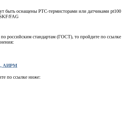
ут быть оснащены РТС-термисторами или датчиками pt100
 SKF/FAG
 по российским стандартам (ГОСТ), то пройдите по ссылке
нения:
А, АИРМ
ите по ссылке ниже: