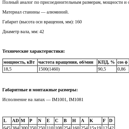
Полный аналог по присоединительным размерам, мощности и
Материал станины — алюминий.
Габарит (высота оси вращения, мм): 160
Диаметр вала, мм: 42
Технические характеристики:
мощность, кВт
частота вращения, об/мин
КПД, %
cos ϕ
18,5
1500(1460)
90,5
0,86
Габаритные и монтажные размеры:
Исполнение на лапах — IM1001, IM1081
L
AD
M
P
N
E
C
B
H
A
K
F
D
645
384
300
350
250
110
108
254
160
254
15х19
12
42