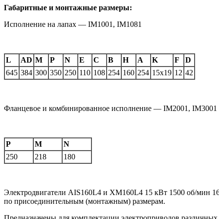
Габаритные и монтажные размеры:
Исполнение на лапах — IM1001, IM1081
L
AD
M
P
N
E
C
B
H
A
K
F
D
645
384
300
350
250
110
108
254
160
254
15х19
12
42
Фланцевое и комбинированное исполнение — IM2001, IM3001
P
M
N
250
218
180
Электродвигатели AIS160L4 и XM160L4 15 кВт 1500 об/мин 1
по присоединительным (монтажным) размерам.
Предназначены для комплектации электроприводов различных 