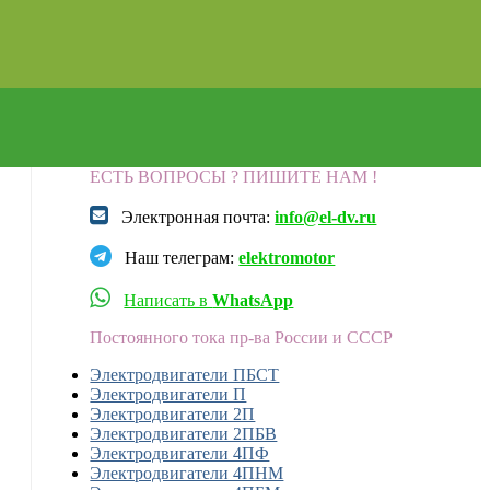
ЕСТЬ ВОПРОСЫ ? ПИШИТЕ НАМ !
Электронная почта:
info@el-dv.ru
Наш телеграм:
elektromotor
Написать в
WhatsApp
Постоянного тока пр-ва России и СССР
Электродвигатели ПБСТ
Электродвигатели П
Электродвигатели 2П
Электродвигатели 2ПБВ
Электродвигатели 4ПФ
Электродвигатели 4ПНМ