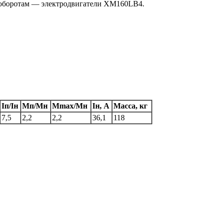
 оборотам — электродвигатели XM160LB4.
Iп/Iн
Мп/Мн
Мmax/Mн
Iн, А
Масса, кг
7,5
2,2
2,2
36,1
118