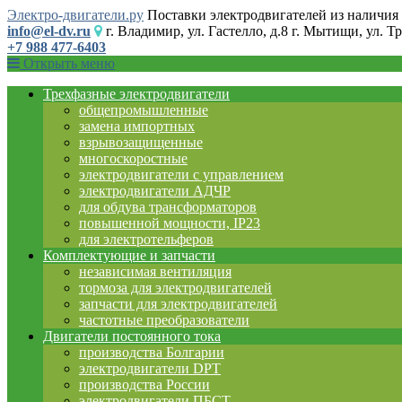
Электро-двигатели.ру
Поставки электродвигателей из наличия 
info@el-dv.ru
г. Владимир, ул. Гастелло, д.8 г. Мытищи, ул. Тр
+7 988 477-6403
Открыть меню
Трехфазные электродвигатели
общепромышленные
замена импортных
взрывозащищенные
многоскоростные
электродвигатели с управлением
электродвигатели АДЧР
для обдува трансформаторов
повышенной мощности, IP23
для электротельферов
Комплектующие и запчасти
независимая вентиляция
тормоза для электродвигателей
запчасти для электродвигателей
частотные преобразователи
Двигатели постоянного тока
производства Болгарии
электродвигатели DPT
производства России
электродвигатели ПБСТ