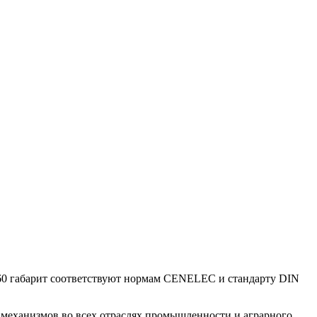
60 габарит соответствуют нормам CENELEC и стандарту DIN
механизмов во всех отраслях промышленности и аграрного