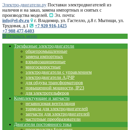
Электро-двигатели.ру
Поставки электродвигателей из
наличия и на заказ, замена импортных и снятых с
производства моделей.
Эл. почта:
info@el-dv.ru
г. Владимир, ул. Гастелло, д.8 г. Мытищи, ул.
Трудовая, д.1
+7 920 916-1425
+7 988 477-6403
Открыть меню
Трехфазные электродвигатели
общепромышленные
замена импортных
взрывозащищенные
многоскоростные
электродвигатели с управлением
электродвигатели АДЧР
для обдува трансформаторов
повышенной мощности, IP23
для электротельферов
Комплектующие и запчасти
независимая вентиляция
тормоза для электродвигателей
запчасти для электродвигателей
частотные преобразователи
Двигатели постоянного тока
производства Болгарии