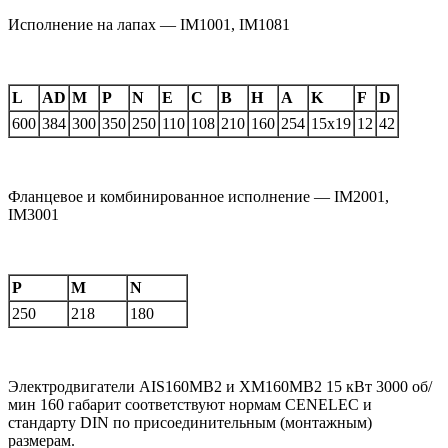
Исполнение на лапах — IM1001, IM1081
L
AD
M
P
N
E
C
B
H
A
K
F
D
600
384
300
350
250
110
108
210
160
254
15х19
12
42
Фланцевое и комбинированное исполнение — IM2001,
IM3001
P
M
N
250
218
180
Электродвигатели AIS160MB2 и XM160MB2 15 кВт 3000 об/
мин 160 габарит соответствуют нормам CENELEC и
стандарту DIN по присоединительным (монтажным)
размерам.