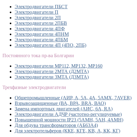
Электродвигатели ПБСТ
Электродвигатели П
Электродвигатели 2П
Электродвигатели 2ПБВ
Электродвигатели 4ПФ
Электродвигатели 4ПНМ
Электродвигатели 4ПБМ
Электродвигатели 4П (4ПО, 2ПБ)
Постоянного тока пр-ва Болгарии
Электродвигатели MP112, МР132, MP160
Электродвигатели 2МТА (Д2МТА)
Электродвигатели 3МТА (Д3МТА)
Трехфазные электродвигатели
Общепромышленные (АИР, А, 5А, 4А, 5АМХ, 7AVER)
Взрывозащищенные (ВА, ВРА, BRA, ВАО)
Замена импортных двигателей (АИС, 6А, RA)
Электродвигатели АДЧР (частотно-регулируемые)
Повышенной мощности IP23 (5АМН, 5АН, 4АМН)
Для обдува трансформаторов (АБ63А4)
Для электротельферов (ККЕ, КГЕ, КВ, А, КК, КГ)