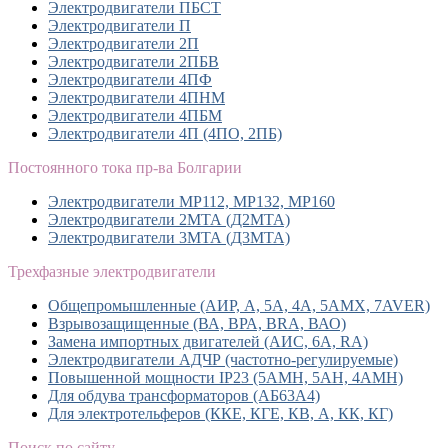
Электродвигатели ПБСТ
Электродвигатели П
Электродвигатели 2П
Электродвигатели 2ПБВ
Электродвигатели 4ПФ
Электродвигатели 4ПНМ
Электродвигатели 4ПБМ
Электродвигатели 4П (4ПО, 2ПБ)
Постоянного тока пр-ва Болгарии
Электродвигатели MP112, МР132, MP160
Электродвигатели 2МТА (Д2МТА)
Электродвигатели 3МТА (Д3МТА)
Трехфазные электродвигатели
Общепромышленные (АИР, А, 5А, 4А, 5АМХ, 7AVER)
Взрывозащищенные (ВА, ВРА, BRA, ВАО)
Замена импортных двигателей (АИС, 6А, RA)
Электродвигатели АДЧР (частотно-регулируемые)
Повышенной мощности IP23 (5АМН, 5АН, 4АМН)
Для обдува трансформаторов (АБ63А4)
Для электротельферов (ККЕ, КГЕ, КВ, А, КК, КГ)
Поиск по сайту