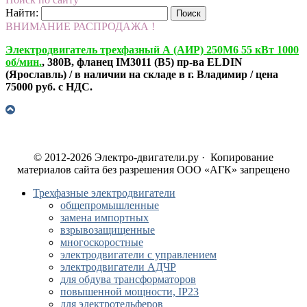
Найти:
ВНИМАНИЕ РАСПРОДАЖА !
Электродвигатель трехфазный А (АИР) 250М6 55 кВт 1000
об/мин.
, 380В, фланец IM3011 (B5) пр-ва ELDIN
(Ярославль) / в наличии на складе в г. Владимир / цена
75000 руб. с НДС.
© 2012-2026 Электро-двигатели.ру · Копирование
материалов сайта без разрешения ООО «АГК» запрещено
Трехфазные электродвигатели
общепромышленные
замена импортных
взрывозащищенные
многоскоростные
электродвигатели с управлением
электродвигатели АДЧР
для обдува трансформаторов
повышенной мощности, IP23
для электротельферов