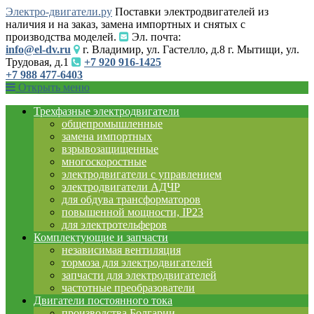
Электро-двигатели.ру
Поставки электродвигателей из
наличия и на заказ, замена импортных и снятых с
производства моделей.
Эл. почта:
info@el-dv.ru
г. Владимир, ул. Гастелло, д.8 г. Мытищи, ул.
Трудовая, д.1
+7 920 916-1425
+7 988 477-6403
Открыть меню
Трехфазные электродвигатели
общепромышленные
замена импортных
взрывозащищенные
многоскоростные
электродвигатели с управлением
электродвигатели АДЧР
для обдува трансформаторов
повышенной мощности, IP23
для электротельферов
Комплектующие и запчасти
независимая вентиляция
тормоза для электродвигателей
запчасти для электродвигателей
частотные преобразователи
Двигатели постоянного тока
производства Болгарии