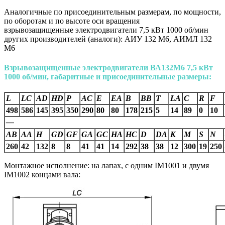
Аналогичные по присоединительным размерам, по мощности,
по оборотам и по высоте оси вращения
взрывозащищенные электродвигатели 7,5 кВт 1000 об/мин
других производителей (аналоги): АИУ 132 M6, АИМЛ 132
M6
Взрывозащищенные электродвигатели
ВА132М6
7,5 кВт
1000 об/мин, габаритные и присоединительные размеры:
L
LC
AD
HD
P
AC
E
EA
B
BB
T
LA
C
R
F
498
586
145
395
350
290
80
80
178
215
5
14
89
0
10
—
AВ
AA
H
GD
GF
GA
GC
HA
HC
D
DA
K
M
S
N
260
42
132
8
8
41
41
14
292
38
38
12
300
19
250
Монтажное исполнение: на лапах, с одним IM1001 и двумя
IM1002 концами вала: