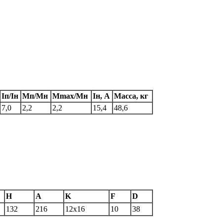
Iп/Iн
Мп/Мн
Мmax/Mн
Iн, А
Масса, кг
7,0
2,2
2,2
15,4
48,6
H
A
K
F
D
132
216
12х16
10
38