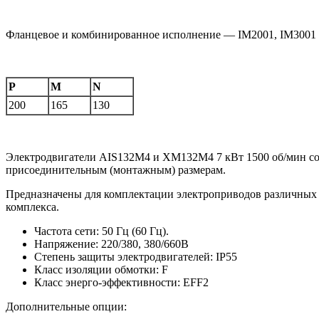
Фланцевое и комбинированное исполнение — IM2001, IM3001
P
M
N
200
165
130
Электродвигатели AIS132M4 и XM132M4 7 кВт 1500 об/мин с
присоединительным (монтажным) размерам.
Предназначены для комплектации электроприводов различных 
комплекса.
Частота сети: 50 Гц (60 Гц).
Напряжение: 220/380, 380/660В
Степень защиты электродвигателей: IP55
Класс изоляции обмотки: F
Класс энерго-эффективности: EFF2
Дополнительные опции: