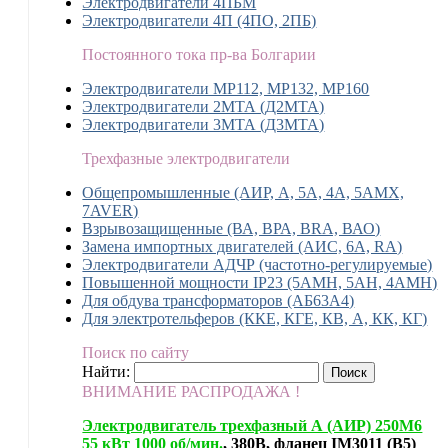
Электродвигатели 4ПБМ
Электродвигатели 4П (4ПО, 2ПБ)
Постоянного тока пр-ва Болгарии
Электродвигатели MP112, МР132, MP160
Электродвигатели 2МТА (Д2МТА)
Электродвигатели 3МТА (Д3МТА)
Трехфазные электродвигатели
Общепромышленные (АИР, А, 5А, 4А, 5АМХ,
7AVER)
Взрывозащищенные (ВА, ВРА, BRA, ВАО)
Замена импортных двигателей (АИС, 6А, RA)
Электродвигатели АДЧР (частотно-регулируемые)
Повышенной мощности IP23 (5АМН, 5АН, 4АМН)
Для обдува трансформаторов (АБ63А4)
Для электротельферов (ККЕ, КГЕ, КВ, А, КК, КГ)
Поиск по сайту
Найти:
ВНИМАНИЕ РАСПРОДАЖА !
Электродвигатель трехфазный А (АИР) 250М6
55 кВт 1000 об/мин.
, 380В, фланец IM3011 (B5)