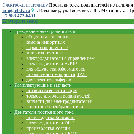
Электро-двигатели.ру
Поставки электродвигателей из наличия 
info@el-dv.ru
г. Владимир, ул. Гастелло, д.8 г. Мытищи, ул. Тр
+7 988 477-6403
Открыть меню
Трехфазные электродвигатели
общепромышленные
замена импортных
взрывозащищенные
многоскоростные
электродвигатели с управлением
электродвигатели АДЧР
для обдува трансформаторов
повышенной мощности, IP23
для электротельферов
Комплектующие и запчасти
независимая вентиляция
тормоза для электродвигателей
запчасти для электродвигателей
частотные преобразователи
Двигатели постоянного тока
производства Болгарии
электродвигатели DPT
производства России
электродвигатели ПБСТ