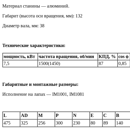
Материал станины — алюминий.
Габарит (высота оси вращения, мм): 132
Диаметр вала, мм: 38
Технические характеристики:
мощность, кВт
частота вращения, об/мин
КПД, %
cos ϕ
7,5
1500(1450)
87
0,85
Габаритные и монтажные размеры:
Исполнение на лапах — IM1001, IM1081
L
AD
M
P
N
E
C
B
475
325
256
300
230
80
89
140