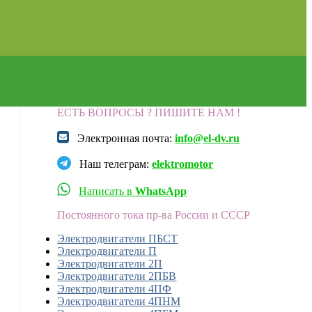
ЕСТЬ ВОПРОСЫ ? ПИШИТЕ НАМ !
Электронная почта:
info@el-dv.ru
Наш телеграм:
elektromotor
Написать в
WhatsApp
Постоянного тока пр-ва России и СССР
Электродвигатели ПБСТ
Электродвигатели П
Электродвигатели 2П
Электродвигатели 2ПБВ
Электродвигатели 4ПФ
Электродвигатели 4ПНМ