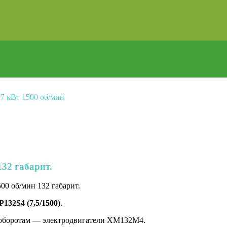
»
7 кВт 1500 об/мин
132 габарит.
0 об/мин 132 габарит.
132S4 (7,5/1500)
.
 оборотам — электродвигатели XM132M4.