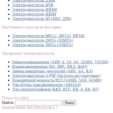
Электродвигатели 2ПБВ
Электродвигатели 4ПФ
Электродвигатели 4ПНМ
Электродвигатели 4ПБМ
Электродвигатели 4П (4ПО, 2ПБ)
Постоянного тока пр-ва Болгарии
Электродвигатели MP112, МР132, MP160
Электродвигатели 2МТА (Д2МТА)
Электродвигатели 3МТА (Д3МТА)
Трехфазные электродвигатели
Общепромышленные (АИР, А, 5А, 4А, 5АМХ, 7AVER)
Взрывозащищенные (ВА, ВРА, BRA, ВАО)
Замена импортных двигателей (АИС, 6А, RA)
Электродвигатели АДЧР (частотно-регулируемые)
Повышенной мощности IP23 (5АМН, 5АН, 4АМН)
Для обдува трансформаторов (АБ63А4)
Для электротельферов (ККЕ, КГЕ, КВ, А, КК, КГ)
Поиск по сайту
Найти:
ВНИМАНИЕ РАСПРОДАЖА !