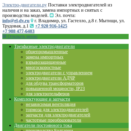
Электро-двигатели.ру
Поставки электродвигателей из
наличия и на заказ, замена импортных и снятых с
производства моделей.
Эл. почта:
info@el-dv.ru
г. Владимир, ул. Гастелло, д.8 г. Мытищи, ул.
Трудовая, д.1
+7 920 916-1425
+7 988 477-6403
Открыть меню
Трехфазные электродвигатели
общепромышленные
замена импортных
взрывозащищенные
многоскоростные
электродвигатели с управлением
электродвигатели АДЧР
для обдува трансформаторов
повышенной мощности, IP23
для электротельферов
Комплектующие и запчасти
независимая вентиляция
тормоза для электродвигателей
запчасти для электродвигателей
частотные преобразователи
Двигатели постоянного тока
производства Болгарии