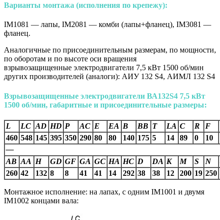
Варианты монтажа (исполнения по крепежу):
IM1081 — лапы, IM2081 — комби (лапы+фланец), IM3081 —
фланец.
Аналогичные по присоединительным размерам, по мощности,
по оборотам и по высоте оси вращения
взрывозащищенные электродвигатели 7,5 кВт 1500 об/мин
других производителей (аналоги): АИУ 132 S4, АИМЛ 132 S4
Взрывозащищенные электродвигатели
ВА132S4
7,5 кВт
1500 об/мин, габаритные и присоединительные размеры:
L
LC
AD
HD
P
AC
E
EA
B
BB
T
LA
C
R
F
460
548
145
395
350
290
80
80
140
175
5
14
89
0
10
—
AВ
AA
H
GD
GF
GA
GC
HA
HC
D
DA
K
M
S
N
260
42
132
8
8
41
41
14
292
38
38
12
200
19
250
Монтажное исполнение: на лапах, с одним IM1001 и двумя
IM1002 концами вала: