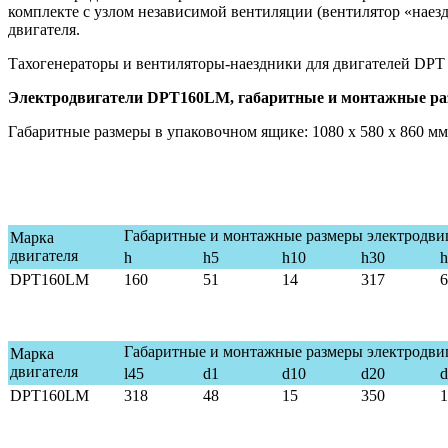
комплекте с узлом независимой вентиляции (вентилятор «наез
двигателя.
Тахогенераторы и вентиляторы-наездники для двигателей DPT 
Электродвигатели DPT160LM, габаритные и монтажные ра
Габаритные размеры в упаковочном ящике: 1080 х 580 х 860 мм
Габаритные и монтажные размеры электродви
Марка
двигателя
h
h5
h10
h30
h
DPT160L
M
160
51
14
317
6
Габаритные и монтажные размеры электродви
Марка
двигателя
l45
d1
d10
d20
d
DPT160L
M
318
48
15
350
1