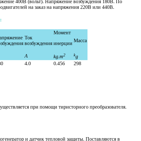
жение 400В (вольт). Напряжение возбуждения 180В. По
двигателей на заказ на напряжения 220В или 440В.
:
Момент
апряжение
Ток
Масса
озбуждения
возбуждения
инерции
2
k
A
kg.m
g
80
4.0
0.456
298
уществляется при помощи тиристорного преобразователя.
генератор и датчик тепловой защиты. Поставляются в