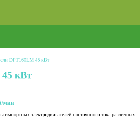
тели DPT160LM 45 кВт
 45 кВт
б/мин
ны импортных электродвигателей постоянного тока различных