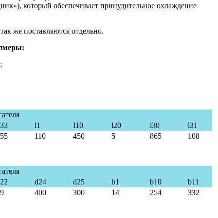
дник»), который обеспечивает принудительное охлаждение
так же поставляются отдельно.
змеры:
;
гателя
33
l1
I10
l20
l30
l31
55
110
450
5
865
108
гателя
22
d24
d25
b1
b10
b11
9
400
300
14
254
332