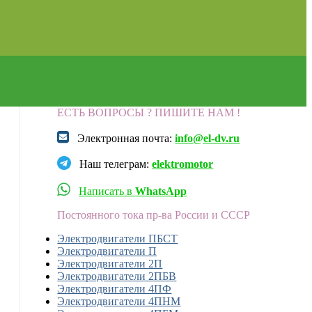
ЕСТЬ ВОПРОСЫ ? ПИШИТЕ НАМ !
Электронная почта:
info@el-dv.ru
Наш телеграм:
elektromotor
Написать в
WhatsApp
Постоянного тока пр-ва России и СССР
Электродвигатели ПБСТ
Электродвигатели П
Электродвигатели 2П
Электродвигатели 2ПБВ
Электродвигатели 4ПФ
Электродвигатели 4ПНМ