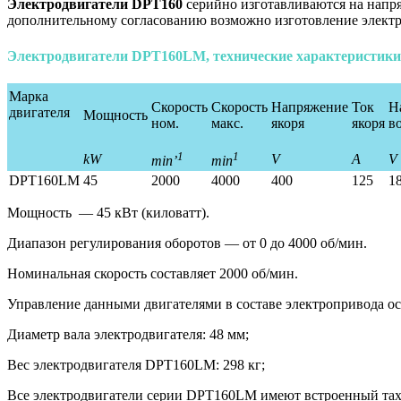
Электродвигатели DPT160
серийно изготавливаются на напря
дополнительному согласованию возможно изготовление электро
Электродвигатели DPT160LM, технические характеристики
Марка
Скорость
Скорость
Напряжение
Ток
Н
двигателя
Мощность
ном.
макс.
якоря
якоря
в
1
1
kW
V
A
V
min’
min
DPT160LM
45
2000
4000
400
125
1
Мощность — 45 кВт (киловатт).
Диапазон регулирования оборотов — от 0 до 4000 об/мин.
Номинальная скорость составляет 2000 об/мин.
Управление данными двигателями в составе электропривода ос
Диаметр вала электродвигателя: 48 мм;
Вес электродвигателя DPT160LM: 298 кг;
Все электродвигатели серии DPT160LM имеют встроенный тахо