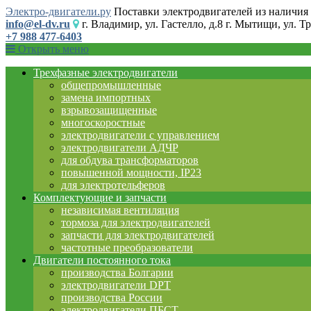
Электро-двигатели.ру
Поставки электродвигателей из наличия 
info@el-dv.ru
г. Владимир, ул. Гастелло, д.8 г. Мытищи, ул. Тр
+7 988 477-6403
Открыть меню
Трехфазные электродвигатели
общепромышленные
замена импортных
взрывозащищенные
многоскоростные
электродвигатели с управлением
электродвигатели АДЧР
для обдува трансформаторов
повышенной мощности, IP23
для электротельферов
Комплектующие и запчасти
независимая вентиляция
тормоза для электродвигателей
запчасти для электродвигателей
частотные преобразователи
Двигатели постоянного тока
производства Болгарии
электродвигатели DPT
производства России
электродвигатели ПБСТ