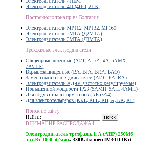
Электродвигатели 4ПБМ
Электродвигатели 4П (4ПО, 2ПБ)
Постоянного тока пр-ва Болгарии
Электродвигатели MP112, МР132, MP160
Электродвигатели 2МТА (Д2МТА)
Электродвигатели 3МТА (Д3МТА)
Трехфазные электродвигатели
Общепромышленные (АИР, А, 5А, 4А, 5АМХ,
7AVER)
Взрывозащищенные (ВА, ВРА, BRA, ВАО)
Замена импортных двигателей (АИС, 6А, RA)
Электродвигатели АДЧР (частотно-регулируемые)
Повышенной мощности IP23 (5АМН, 5АН, 4АМН)
Для обдува трансформаторов (АБ63А4)
Для электротельферов (ККЕ, КГЕ, КВ, А, КК, КГ)
Поиск по сайту
Найти:
ВНИМАНИЕ РАСПРОДАЖА !
Электродвигатель трехфазный А (АИР) 250М6
55 кВт 1000 об/мин.
, 380В, фланец IM3011 (B5)