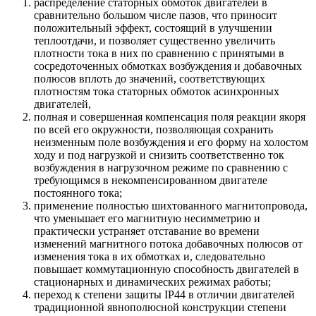
распределение статорных обмоток двигателей в
сравнительно большом числе пазов, что приносит
положительный эффект, состоящий в улучшении
теплоотдачи, и позволяет существенно увеличить
плотности тока в них по сравнению с принятыми в
сосредоточенных обмотках возбуждения и добавочных
полюсов вплоть до значений, соответствующих
плотностям тока статорных обмоток асинхронных
двигателей,
полная и совершенная компенсация поля реакции якоря
по всей его окружности, позволяющая сохранить
неизменным поле возбуждения и его форму на холостом
ходу и под нагрузкой и снизить соответственно ток
возбуждения в нагрузочном режиме по сравнению с
требующимся в некомпенсированном двигателе
постоянного тока;
применение полностью шихтованного магнитопровода,
что уменьшает его магнитную несимметрию и
практически устраняет отставание во времени
изменений магнитного потока добавочных полюсов от
изменения тока в их обмотках и, следовательно
повышает коммутационную способность двигателей в
стационарных и динамических режимах работы;
переход к степени защиты IP44 в отличии двигателей
традиционной явнополюсной конструкции степени