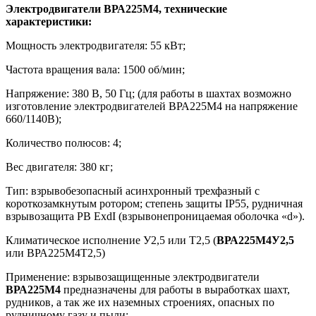
Электродвигатели ВРА225М4, технические
характеристики:
Мощность электродвигателя: 55 кВт;
Частота вращения вала: 1500 об/мин;
Напряжение: 380 В, 50 Гц; (для работы в шахтах возможно
изготовление электродвигателей ВРА225М4 на напряжение
660/1140В);
Количество полюсов: 4;
Вес двигателя: 380 кг;
Тип: взрывобезопасный асинхронный трехфазный с
короткозамкнутым ротором; степень защиты IP55, рудничная
взрывозащита РВ ExdI (взрывонепроницаемая оболочка «d»).
Климатическое исполнение У2,5 или Т2,5 (
ВРА225М4У2,5
или ВРА225M4Т2,5)
Применение: взрывозащищенные электродвигатели
ВРА225М4
предназначены для работы в выработках шахт,
рудников, а так же их наземных строениях, опасных по
рудничному газу и пыли;