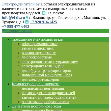
Электро-двигатели.ру
Поставки электродвигателей из
наличия и на заказ, замена импортных и снятых с
производства моделей.
Эл. почта:
info@el-dv.ru
г. Владимир, ул. Гастелло, д.8 г. Мытищи, ул.
Трудовая, д.1
+7 920 916-1425
+7 988 477-6403
Открыть меню
Трехфазные электродвигатели
общепромышленные
замена импортных
взрывозащищенные
многоскоростные
электродвигатели с управлением
электродвигатели АДЧР
для обдува трансформаторов
повышенной мощности, IP23
для электротельферов
Комплектующие и запчасти
независимая вентиляция
тормоза для электродвигателей
запчасти для электродвигателей
частотные преобразователи
Двигатели постоянного тока
производства Болгарии