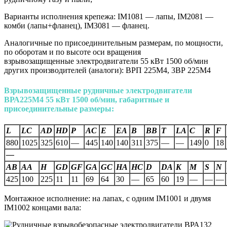
Варианты исполнения крепежа: IM1081 — лапы, IM2081 —
комби (лапы+фланец), IM3081 — фланец.
Аналогичные по присоединительным размерам, по мощности,
по оборотам и по высоте оси вращения
взрывозащищенные электродвигатели 55 кВт 1500 об/мин
других производителей (аналоги): ВРП 225М4, 3ВР 225М4
Взрывозащищенные рудничные электродвигатели
ВРА225М4 55
кВт 1500 об/мин, габаритные и
присоединительные размеры:
L
LC
AD
HD
P
AC
E
EA
B
BB
T
LA
C
R
F
880
1025
325
610
—
445
140
140
311
375
—
—
149
0
18
—
AВ
AA
H
GD
GF
GA
GC
HA
HC
D
DA
K
M
S
N
425
100
225
11
11
69
64
30
—
65
60
19
—
—
—
Монтажное исполнение: на лапах, с одним IM1001 и двумя
IM1002 концами вала: