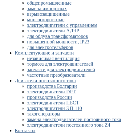
общепромышленные
замена импортных
взрывозащищенные
многоскоростные
электродвигатели с управлением
электродвигатели АДЧР
для обдува трансформаторов
повышенной мощности, IP23
для электротельферов
Комплектующие и запчасти
независимая вентиляция
тормоза для электродвигателей
запчасти для электродвигателей
частотные преобразователи
Двигатели постоянного тока
производства Болгарии
электродвигатели DPT
производства России
электродвигатели ПБСТ
электродвигатели ЭП-110
тахогенераторы
замена электродвигателей постоянного тока
электродвигатели постоянного тока Z4
Контакты