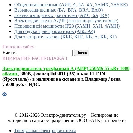
Общепромышленные (АИР, А, 5А, 4А, 5АМХ, 7AVER)
Взрывозащищенные (ВА, ВРА, BRA, ВАО)
Замена импортных двигателей (АИС, 6А, RA)
Электродвигатели АДЧР (частотно-регулируемые)
Повышенной мощности IP23 (5АМН, 5АН, 4АМН)
Для обдува трансформаторов (АБ63А4)
Для электротельферов (ККЕ, КГЕ, КВ, А, КК, КГ)
Поиск по сайту
Найти:
ВНИМАНИЕ РАСПРОДАЖА !
Электродвигатель трехфазный А (АИР) 250М6 55 кВт 1000
об/мин.
, 380В, фланец IM3011 (B5) пр-ва ELDIN
(Ярославль) / в наличии на складе в г. Владимир / цена
75000 руб. с НДС.
© 2012-2026 Электро-двигатели.ру · Копирование
материалов сайта без разрешения ООО «АГК» запрещено
Трехфазные электродвигатели