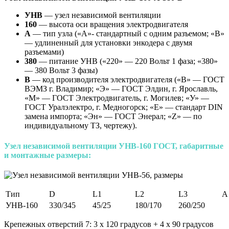
УНВ
— узел независимой вентиляции
160
— высота оси вращения электродвигателя
А
— тип узла («А»- стандартный с одним разъемом; «B»
— удлиненный для установки энкодера с двумя
разъемами)
380
— питание УНВ («220» — 220 Вольт 1 фаза; «380»
— 380 Вольт 3 фазы)
В
— код производителя электродвигателя («В» — ГОСТ
ВЭМЗ г. Владимир; «Э» — ГОСТ Элдин, г. Ярославль,
«М» — ГОСТ Электродвигатель, г. Могилев; «У» —
ГОСТ Уралэлектро, г. Медногорск; «E» — стандарт DIN
замена импорта; «Эн» — ГОСТ Энерал; «Z» — по
индивидуальному ТЗ, чертежу).
Узел независимой вентиляции УНВ-160 ГОСТ, габаритные
и монтажные размеры:
Тип
D
L1
L2
L3
A
УНВ-160
330/345
45/25
180/170
260/250
Крепежных отверстий 7: 3 х 120 градусов + 4 х 90 градусов