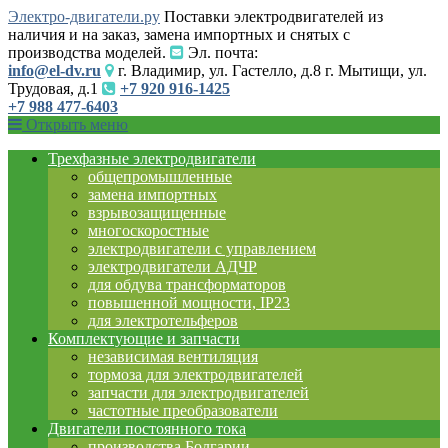
Электро-двигатели.ру
Поставки электродвигателей из
наличия и на заказ, замена импортных и снятых с
производства моделей.
Эл. почта:
info@el-dv.ru
г. Владимир, ул. Гастелло, д.8 г. Мытищи, ул.
Трудовая, д.1
+7 920 916-1425
+7 988 477-6403
Открыть меню
Трехфазные электродвигатели
общепромышленные
замена импортных
взрывозащищенные
многоскоростные
электродвигатели с управлением
электродвигатели АДЧР
для обдува трансформаторов
повышенной мощности, IP23
для электротельферов
Комплектующие и запчасти
независимая вентиляция
тормоза для электродвигателей
запчасти для электродвигателей
частотные преобразователи
Двигатели постоянного тока
производства Болгарии