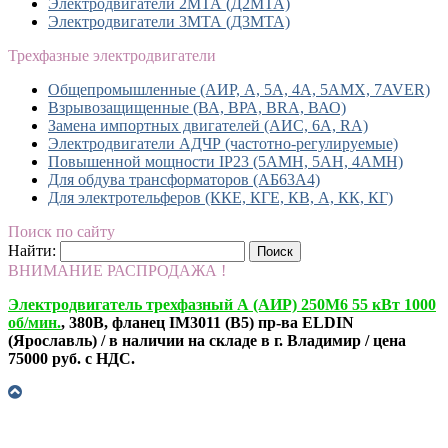
Электродвигатели 2МТА (Д2МТА)
Электродвигатели 3МТА (Д3МТА)
Трехфазные электродвигатели
Общепромышленные (АИР, А, 5А, 4А, 5АМХ, 7AVER)
Взрывозащищенные (ВА, ВРА, BRA, ВАО)
Замена импортных двигателей (АИС, 6А, RA)
Электродвигатели АДЧР (частотно-регулируемые)
Повышенной мощности IP23 (5АМН, 5АН, 4АМН)
Для обдува трансформаторов (АБ63А4)
Для электротельферов (ККЕ, КГЕ, КВ, А, КК, КГ)
Поиск по сайту
Найти:
ВНИМАНИЕ РАСПРОДАЖА !
Электродвигатель трехфазный А (АИР) 250М6 55 кВт 1000
об/мин.
, 380В, фланец IM3011 (B5) пр-ва ELDIN
(Ярославль) / в наличии на складе в г. Владимир / цена
75000 руб. с НДС.