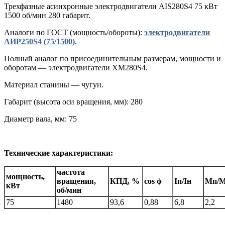
Трехфазные асинхронные электродвигатели AIS280S4 75 кВт
1500 об/мин 280 габарит.
Аналоги по ГОСТ (мощность/обороты):
электродвигатели
АИР250S4 (75/1500)
.
Полный аналог по присоединительным размерам, мощности и
оборотам — электродвигатели XM280S4.
Материал станины — чугун.
Габарит (высота оси вращения, мм): 280
Диаметр вала, мм: 75
Технические характеристики:
частота
мощность,
вращения,
КПД, %
cos ϕ
Iп/Iн
Мп/
кВт
об/мин
75
1480
93,6
0,88
6,8
2,2