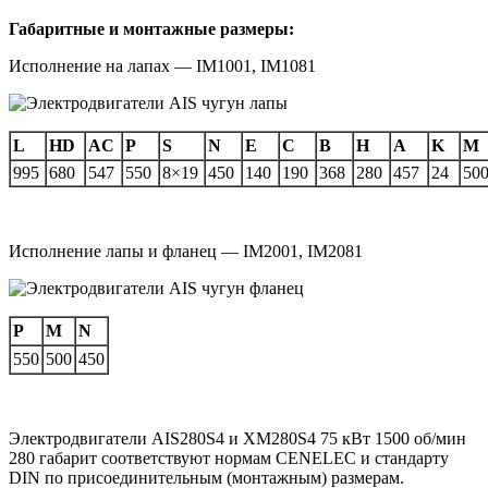
Габаритные и монтажные размеры:
Исполнение на лапах — IM1001, IM1081
L
HD
AC
P
S
N
E
C
B
H
A
K
M
995
680
547
550
8×19
450
140
190
368
280
457
24
50
Исполнение лапы и фланец — IM2001, IM2081
P
M
N
550
500
450
Электродвигатели AIS280S4 и XM280S4 75 кВт 1500 об/мин
280 габарит соответствуют нормам CENELEC и стандарту
DIN по присоединительным (монтажным) размерам.