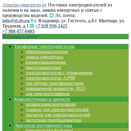
Электро-двигатели.ру
Поставки электродвигателей из
наличия и на заказ, замена импортных и снятых с
производства моделей.
Эл. почта:
info@el-dv.ru
г. Владимир, ул. Гастелло, д.8 г. Мытищи, ул.
Трудовая, д.1
+7 920 916-1425
+7 988 477-6403
Открыть меню
Трехфазные электродвигатели
общепромышленные
замена импортных
взрывозащищенные
многоскоростные
электродвигатели с управлением
электродвигатели АДЧР
для обдува трансформаторов
повышенной мощности, IP23
для электротельферов
Комплектующие и запчасти
независимая вентиляция
тормоза для электродвигателей
запчасти для электродвигателей
частотные преобразователи
Двигатели постоянного тока
производства Болгарии