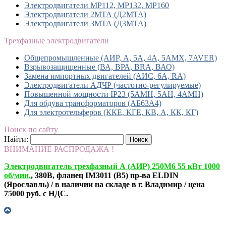
Электродвигатели MP112, МР132, MP160
Электродвигатели 2МТА (Д2МТА)
Электродвигатели 3МТА (Д3МТА)
Трехфазные электродвигатели
Общепромышленные (АИР, А, 5А, 4А, 5АМХ, 7AVER)
Взрывозащищенные (ВА, ВРА, BRA, ВАО)
Замена импортных двигателей (АИС, 6А, RA)
Электродвигатели АДЧР (частотно-регулируемые)
Повышенной мощности IP23 (5АМН, 5АН, 4АМН)
Для обдува трансформаторов (АБ63А4)
Для электротельферов (ККЕ, КГЕ, КВ, А, КК, КГ)
Поиск по сайту
Найти:
ВНИМАНИЕ РАСПРОДАЖА !
Электродвигатель трехфазный А (АИР) 250М6 55 кВт 1000
об/мин.
, 380В, фланец IM3011 (B5) пр-ва ELDIN
(Ярославль) / в наличии на складе в г. Владимир / цена
75000 руб. с НДС.