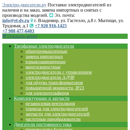
Электро-двигатели.ру
Поставки электродвигателей из
наличия и на заказ, замена импортных и снятых с
производства моделей.
Эл. почта:
info@el-dv.ru
г. Владимир, ул. Гастелло, д.8 г. Мытищи, ул.
Трудовая, д.1
+7 920 916-1425
+7 988 477-6403
Открыть меню
Трехфазные электродвигатели
общепромышленные
замена импортных
взрывозащищенные
многоскоростные
электродвигатели с управлением
электродвигатели АДЧР
для обдува трансформаторов
повышенной мощности, IP23
для электротельферов
Комплектующие и запчасти
независимая вентиляция
тормоза для электродвигателей
запчасти для электродвигателей
частотные преобразователи
Двигатели постоянного тока
производства Болгарии