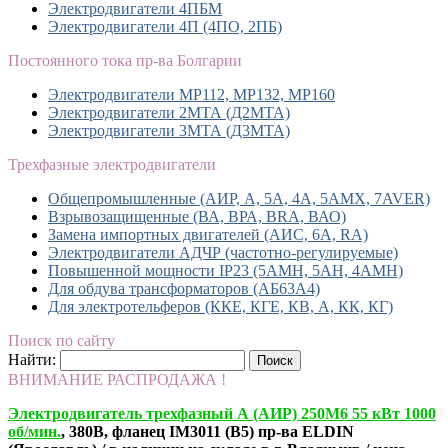
Электродвигатели 4ПБМ
Электродвигатели 4П (4ПО, 2ПБ)
Постоянного тока пр-ва Болгарии
Электродвигатели MP112, МР132, MP160
Электродвигатели 2МТА (Д2МТА)
Электродвигатели 3МТА (Д3МТА)
Трехфазные электродвигатели
Общепромышленные (АИР, А, 5А, 4А, 5АМХ, 7AVER)
Взрывозащищенные (ВА, ВРА, BRA, ВАО)
Замена импортных двигателей (АИС, 6А, RA)
Электродвигатели АДЧР (частотно-регулируемые)
Повышенной мощности IP23 (5АМН, 5АН, 4АМН)
Для обдува трансформаторов (АБ63А4)
Для электротельферов (ККЕ, КГЕ, КВ, А, КК, КГ)
Поиск по сайту
Найти:
ВНИМАНИЕ РАСПРОДАЖА !
Электродвигатель трехфазный А (АИР) 250М6 55 кВт 1000
об/мин.
, 380В, фланец IM3011 (B5) пр-ва ELDIN