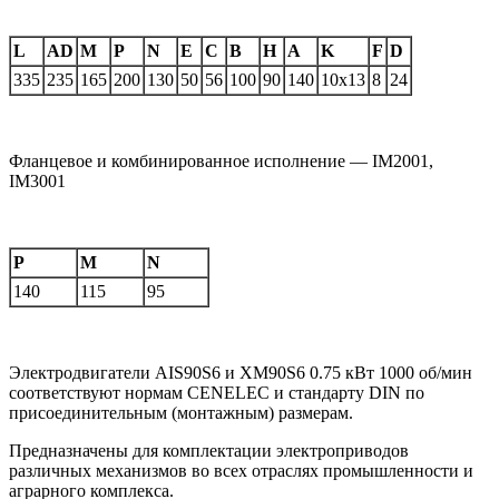
L
AD
M
P
N
E
C
B
H
A
K
F
D
335
235
165
200
130
50
56
100
90
140
10х13
8
24
Фланцевое и комбинированное исполнение — IM2001,
IM3001
P
M
N
140
115
95
Электродвигатели AIS90S6 и XM90S6 0.75 кВт 1000 об/мин
соответствуют нормам CENELEC и стандарту DIN по
присоединительным (монтажным) размерам.
Предназначены для комплектации электроприводов
различных механизмов во всех отраслях промышленности и
аграрного комплекса.