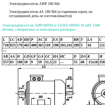
Электродвигатель АИР 180 М4
Электродвигатель 4А 180 М4 (устаревшая серия, на
сегодняшний день не изготавливается)
Электродвигатели АИР180М4 и 5AMX180М4 30 кВт 1500
об/мин, габаритные и монтажные размеры:
L
LC
AD
HD
P
AC
E
EA
B
BB
T
LA
C
710
825
170
465
400
365
110
100
203,241
289
5
16
121
—
AВ
AA
H
GD
GF
GA
GC
HA
HC
D
DA
K
M
357
83
180
10
9
59
51,5
21
—
55
48
15х18
350