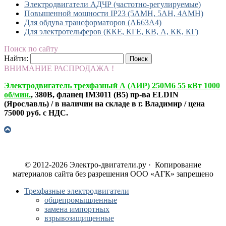
Электродвигатели АДЧР (частотно-регулируемые)
Повышенной мощности IP23 (5АМН, 5АН, 4АМН)
Для обдува трансформаторов (АБ63А4)
Для электротельферов (ККЕ, КГЕ, КВ, А, КК, КГ)
Поиск по сайту
Найти:
ВНИМАНИЕ РАСПРОДАЖА !
Электродвигатель трехфазный А (АИР) 250М6 55 кВт 1000
об/мин.
, 380В, фланец IM3011 (B5) пр-ва ELDIN
(Ярославль) / в наличии на складе в г. Владимир / цена
75000 руб. с НДС.
© 2012-2026 Электро-двигатели.ру · Копирование
материалов сайта без разрешения ООО «АГК» запрещено
Трехфазные электродвигатели
общепромышленные
замена импортных
взрывозащищенные