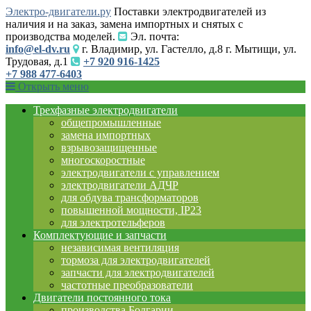
Электро-двигатели.ру
Поставки электродвигателей из
наличия и на заказ, замена импортных и снятых с
производства моделей.
Эл. почта:
info@el-dv.ru
г. Владимир, ул. Гастелло, д.8 г. Мытищи, ул.
Трудовая, д.1
+7 920 916-1425
+7 988 477-6403
Открыть меню
Трехфазные электродвигатели
общепромышленные
замена импортных
взрывозащищенные
многоскоростные
электродвигатели с управлением
электродвигатели АДЧР
для обдува трансформаторов
повышенной мощности, IP23
для электротельферов
Комплектующие и запчасти
независимая вентиляция
тормоза для электродвигателей
запчасти для электродвигателей
частотные преобразователи
Двигатели постоянного тока
производства Болгарии