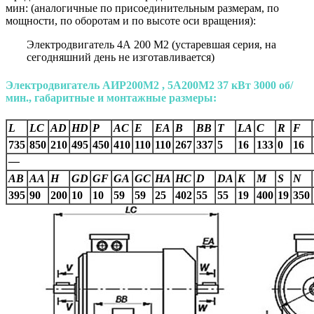
мин: (аналогичные по присоединительным размерам, по
мощности, по оборотам и по высоте оси вращения):
Электродвигатель 4А 200 М2 (устаревшая серия, на
сегодняшний день не изготавливается)
Электродвигатель АИР200М2 , 5А200М2 37 кВт 3000 об/
мин., габаритные и монтажные размеры:
L
LC
AD
HD
P
AC
E
EA
B
BB
T
LA
C
R
F
735
850
210
495
450
410
110
110
267
337
5
16
133
0
16
—
AВ
AA
H
GD
GF
GA
GC
HA
HC
D
DA
K
M
S
N
395
90
200
10
10
59
59
25
402
55
55
19
400
19
350