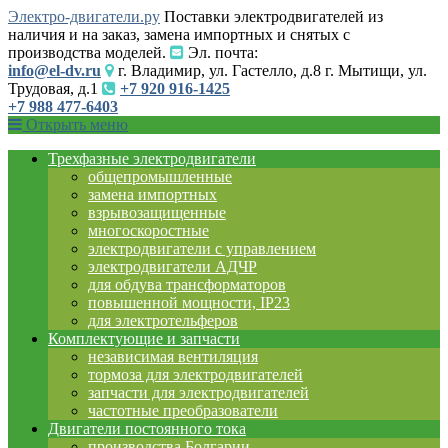
Электро-двигатели.ру
Поставки электродвигателей из
наличия и на заказ, замена импортных и снятых с
производства моделей.
Эл. почта:
info@el-dv.ru
г. Владимир, ул. Гастелло, д.8 г. Мытищи, ул.
Трудовая, д.1
+7 920 916-1425
+7 988 477-6403
Открыть меню
Трехфазные электродвигатели
общепромышленные
замена импортных
взрывозащищенные
многоскоростные
электродвигатели с управлением
электродвигатели АДЧР
для обдува трансформаторов
повышенной мощности, IP23
для электротельферов
Комплектующие и запчасти
независимая вентиляция
тормоза для электродвигателей
запчасти для электродвигателей
частотные преобразователи
Двигатели постоянного тока
производства Болгарии