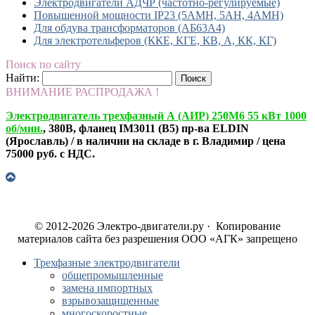
Электродвигатели АДЧР (частотно-регулируемые)
Повышенной мощности IP23 (5АМН, 5АН, 4АМН)
Для обдува трансформаторов (АБ63А4)
Для электротельферов (ККЕ, КГЕ, КВ, А, КК, КГ)
Поиск по сайту
Найти:
ВНИМАНИЕ РАСПРОДАЖА !
Электродвигатель трехфазный А (АИР) 250М6 55 кВт 1000
об/мин.
, 380В, фланец IM3011 (B5) пр-ва ELDIN
(Ярославль) / в наличии на складе в г. Владимир / цена
75000 руб. с НДС.
© 2012-2026 Электро-двигатели.ру · Копирование
материалов сайта без разрешения ООО «АГК» запрещено
Трехфазные электродвигатели
общепромышленные
замена импортных
взрывозащищенные
многоскоростные