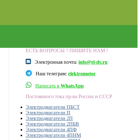
ЕСТЬ ВОПРОСЫ ? ПИШИТЕ НАМ !
Электронная почта:
info@el-dv.ru
Наш телеграм:
elektromotor
Написать в
WhatsApp
Постоянного тока пр-ва России и СССР
Электродвигатели ПБСТ
Электродвигатели П
Электродвигатели 2П
Электродвигатели 2ПБВ
Электродвигатели 4ПФ
Электродвигатели 4ПНМ