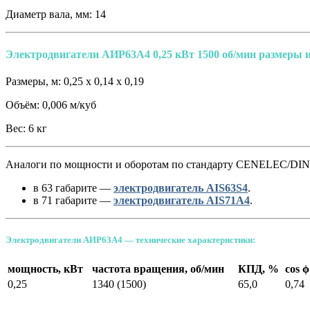
Диаметр вала, мм: 14
Электродвигатели АИР63A4 0,25 кВт 1500 об/мин размеры и
Размеры, м: 0,25 х 0,14 х 0,19
Объём: 0,006 м/куб
Вес: 6 кг
Аналоги по мощности и оборотам по стандарту CENELEC/DIN 
в 63 габарите —
электродвигатель AIS63S4
.
в 71 габарите —
электродвигатель AIS71A4
.
Электродвигатели АИР63A4 — технические характеристики:
мощность, кВт
частота вращения, об/мин
КПД, %
cos ϕ
0,25
1340 (1500)
65,0
0,74