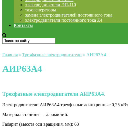
электродвигатели ЭП-110
тахогенераторы
замена электродвигателей постоянного тока
электродвигатели постоянного тока Z4
Контакты
Главная
»
Трехфазные электродвигатели
»
АИР63A4
АИР63A4
Трехфазные электродвигатели АИР63A4.
Электродвигатели АИР63A4 трехфазные асинхронные 0,25 кВт
Материал станины — алюминий.
Габарит (высота оси вращения, мм): 63