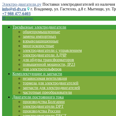
Электро-двигатели.ру
Поставки электродвигателей из наличия 
info@el-dv.ru
г. Владимир, ул. Гастелло, д.8 г. Мытищи, ул. Тр
+7 988 477-6403
Открыть меню
Трехфазные электродвигатели
общепромышленные
замена импортных
взрывозащищенные
многоскоростные
электродвигатели с управлением
электродвигатели АДЧР
для обдува трансформаторов
повышенной мощности, IP23
для электротельферов
Комплектующие и запчасти
независимая вентиляция
тормоза для электродвигателей
запчасти для электродвигателей
частотные преобразователи
Двигатели постоянного тока
производства Болгарии
электродвигатели DPT
производства России
электродвигатели ПБСТ