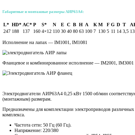
Габаритные и монтажные размеры
АИР63A4
:
L*
HD*
АС*
Р
S*
N
Е
С
В
Н
А
К
М
F
G
D
T
А
247
188
137
160
4×12
110
30
40
80
63
100
7
130
5
11
14
3,5
13
Исполнение на лапах — IM1001, IM1081
Фланцевое и комбинированное исполнение — IM2001, IM3001
Электродвигатели АИР63A4 0,25 кВт 1500 об/мин соответств
(монтажным) размерам.
Предназначены для комплектации электроприводов различных 
комплекса.
Частота сети: 50 Гц (60 Гц).
Напряжение: 220/380