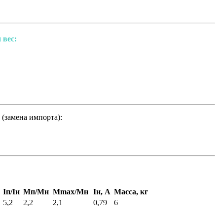
 вес:
(замена импорта):
Iп/Iн
Мп/Мн
Мmax/Mн
Iн, А
Масса, кг
5,2
2,2
2,1
0,79
6