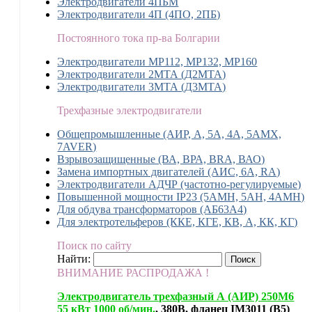
Электродвигатели 4ПБМ
Электродвигатели 4П (4ПО, 2ПБ)
Постоянного тока пр-ва Болгарии
Электродвигатели MP112, МР132, MP160
Электродвигатели 2МТА (Д2МТА)
Электродвигатели 3МТА (Д3МТА)
Трехфазные электродвигатели
Общепромышленные (АИР, А, 5А, 4А, 5АМХ,
7AVER)
Взрывозащищенные (ВА, ВРА, BRA, ВАО)
Замена импортных двигателей (АИС, 6А, RA)
Электродвигатели АДЧР (частотно-регулируемые)
Повышенной мощности IP23 (5АМН, 5АН, 4АМН)
Для обдува трансформаторов (АБ63А4)
Для электротельферов (ККЕ, КГЕ, КВ, А, КК, КГ)
Поиск по сайту
Найти:
ВНИМАНИЕ РАСПРОДАЖА !
Электродвигатель трехфазный А (АИР) 250М6
55 кВт 1000 об/мин.
, 380В, фланец IM3011 (B5)