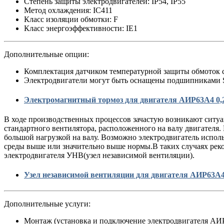
Степень защиты электродвигателей: IP54, IP55
Метод охлаждения: IC411
Класс изоляции обмотки: F
Класс энергоэффективности: IE1
Дополнительные опции:
Комплектация датчиком температурной защиты обмоток 
Электродвигатели могут быть оснащены подшипниками
Электромагнитный тормоз для двигателя АИР63A4 0,2
В ходе производственных процессов зачастую возникают ситуа
стандартного вентилятора, расположенного на валу двигателя.
большой нагрузкой на валу. Возможно электродвигатель испол
среды выше или значительно выше нормы.В таких случаях рек
электродвигателя УНВ(узел независимой вентиляции).
Узел независимой вентиляции для двигателя АИР63A4 
Дополнительные услуги:
Монтаж (установка и подключение электродвигателя АИ