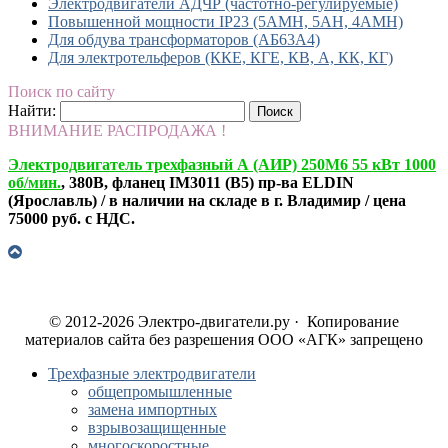
Электродвигатели АДЧР (частотно-регулируемые)
Повышенной мощности IP23 (5АМН, 5АН, 4АМН)
Для обдува трансформаторов (АБ63А4)
Для электротельферов (ККЕ, КГЕ, КВ, А, КК, КГ)
Поиск по сайту
Найти:
ВНИМАНИЕ РАСПРОДАЖА !
Электродвигатель трехфазный А (АИР) 250М6 55 кВт 1000
об/мин.
, 380В, фланец IM3011 (B5) пр-ва ELDIN
(Ярославль) / в наличии на складе в г. Владимир / цена
75000 руб. с НДС.
© 2012-2026 Электро-двигатели.ру · Копирование
материалов сайта без разрешения ООО «АГК» запрещено
Трехфазные электродвигатели
общепромышленные
замена импортных
взрывозащищенные
многоскоростные