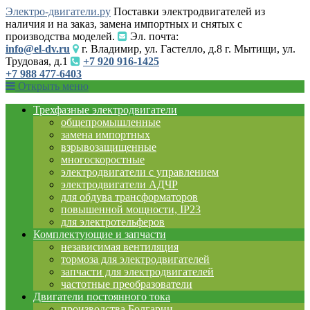
Электро-двигатели.ру
Поставки электродвигателей из
наличия и на заказ, замена импортных и снятых с
производства моделей.
Эл. почта:
info@el-dv.ru
г. Владимир, ул. Гастелло, д.8 г. Мытищи, ул.
Трудовая, д.1
+7 920 916-1425
+7 988 477-6403
Открыть меню
Трехфазные электродвигатели
общепромышленные
замена импортных
взрывозащищенные
многоскоростные
электродвигатели с управлением
электродвигатели АДЧР
для обдува трансформаторов
повышенной мощности, IP23
для электротельферов
Комплектующие и запчасти
независимая вентиляция
тормоза для электродвигателей
запчасти для электродвигателей
частотные преобразователи
Двигатели постоянного тока
производства Болгарии