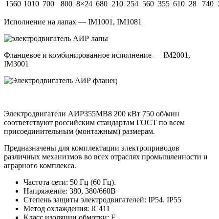
1560
1010
700
800
8×24
680
210
254
560
355
610
28
740
Исполнение на лапах — IM1001, IM1081
Фланцевое и комбинированное исполнение — IM2001,
IM3001
Электродвигатели АИР355MB8 200 кВт 750 об/мин
соответствуют российским стандартам ГОСТ по всем
присоединительным (монтажным) размерам.
Предназначены для комплектации электроприводов
различных механизмов во всех отраслях промышленности и
аграрного комплекса.
Частота сети: 50 Гц (60 Гц).
Напряжение: 380, 380/660В
Степень защиты электродвигателей: IP54, IP55
Метод охлаждения: IC411
Класс изоляции обмотки: F