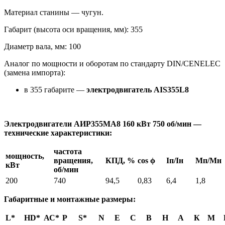
Материал станины — чугун.
Габарит (высота оси вращения, мм): 355
Диаметр вала, мм: 100
Аналог по мощности и оборотам по стандарту DIN/CENELEC
(замена импорта):
в 355 габарите —
электродвигатель AIS355L8
Электродвигатели АИР355MA8 160 кВт 750 об/мин —
технические характеристики:
частота
мощность,
вращения,
КПД, %
cos ϕ
Iп/Iн
Мп/Мн
кВт
об/мин
200
740
94,5
0,83
6,4
1,8
Габаритные и монтажные размеры:
L*
HD*
АС*
Р
S*
N
Е
С
В
Н
А
К
М