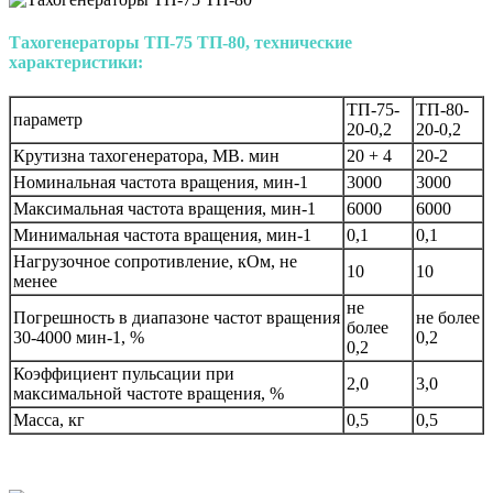
Тахогенераторы ТП-75 ТП-80, технические
характеристики:
ТП-75-
ТП-80-
параметр
20-0,2
20-0,2
Крутизна тахогенератора, MB. мин
20 + 4
20-2
Номинальная частота вращения, мин-1
3000
3000
Максимальная частота вращения, мин-1
6000
6000
Минимальная частота вращения, мин-1
0,1
0,1
Нагрузочное сопротивление, кОм, не
10
10
менее
не
Погрешность в диапазоне частот вращения
не более
более
30-4000 мин-1, %
0,2
0,2
Коэффициент пульсации при
2,0
3,0
максимальной частоте вращения, %
Масса, кг
0,5
0,5