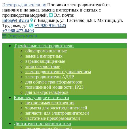
Электро-двигатели.ру
Поставки электродвигателей из
наличия и на заказ, замена импортных и снятых с
производства моделей.
Эл. почта:
info@el-dv.ru
г. Владимир, ул. Гастелло, д.8 г. Мытищи, ул.
Трудовая, д.1
+7 920 916-1425
+7 988 477-6403
Открыть меню
Трехфазные электродвигатели
общепромышленные
замена импортных
взрывозащищенные
многоскоростные
электродвигатели с управлением
электродвигатели АДЧР
для обдува трансформаторов
повышенной мощности, IP23
для электротельферов
Комплектующие и запчасти
независимая вентиляция
тормоза для электродвигателей
запчасти для электродвигателей
частотные преобразователи
Двигатели постоянного тока
производства Болгарии