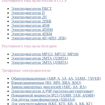
Постоянного тока пр-ва России и СССР
Электродвигатели ПБСТ
Электродвигатели П
Электродвигатели 2П
Электродвигатели 2ПБВ
Электродвигатели 4ПФ
Электродвигатели 4ПНМ
Электродвигатели 4ПБМ
Электродвигатели 4П (4ПО, 2ПБ)
Постоянного тока пр-ва Болгарии
Электродвигатели MP112, МР132, MP160
Электродвигатели 2МТА (Д2МТА)
Электродвигатели 3МТА (Д3МТА)
Трехфазные электродвигатели
Общепромышленные (АИР, А, 5А, 4А, 5АМХ, 7AVER)
Взрывозащищенные (ВА, ВРА, BRA, ВАО)
Замена импортных двигателей (АИС, 6А, RA)
Электродвигатели АДЧР (частотно-регулируемые)
Повышенной мощности IP23 (5АМН, 5АН, 4АМН)
Для обдува трансформаторов (АБ63А4)
Для электротельферов (ККЕ, КГЕ, КВ, А, КК, КГ)