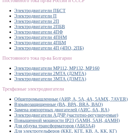
Постоянного тока пр-ва России и СССР
Электродвигатели ПБСТ
Электродвигатели П
Электродвигатели 2П
Электродвигатели 2ПБВ
Электродвигатели 4ПФ
Электродвигатели 4ПНМ
Электродвигатели 4ПБМ
Электродвигатели 4П (4ПО, 2ПБ)
Постоянного тока пр-ва Болгарии
Электродвигатели MP112, МР132, MP160
Электродвигатели 2МТА (Д2МТА)
Электродвигатели 3МТА (Д3МТА)
Трехфазные электродвигатели
Общепромышленные (АИР, А, 5А, 4А, 5АМХ, 7AVER)
Взрывозащищенные (ВА, ВРА, BRA, ВАО)
Замена импортных двигателей (АИС, 6А, RA)
Электродвигатели АДЧР (частотно-регулируемые)
Повышенной мощности IP23 (5АМН, 5АН, 4АМН)
Для обдува трансформаторов (АБ63А4)
Для электротельферов (ККЕ, КГЕ, КВ, А, КК, КГ)