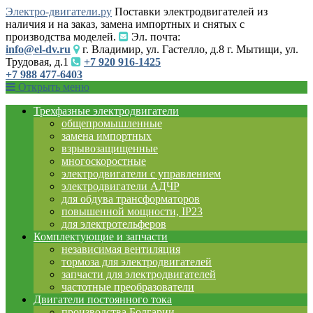
Электро-двигатели.ру
Поставки электродвигателей из
наличия и на заказ, замена импортных и снятых с
производства моделей.
Эл. почта:
info@el-dv.ru
г. Владимир, ул. Гастелло, д.8 г. Мытищи, ул.
Трудовая, д.1
+7 920 916-1425
+7 988 477-6403
Открыть меню
Трехфазные электродвигатели
общепромышленные
замена импортных
взрывозащищенные
многоскоростные
электродвигатели с управлением
электродвигатели АДЧР
для обдува трансформаторов
повышенной мощности, IP23
для электротельферов
Комплектующие и запчасти
независимая вентиляция
тормоза для электродвигателей
запчасти для электродвигателей
частотные преобразователи
Двигатели постоянного тока
производства Болгарии