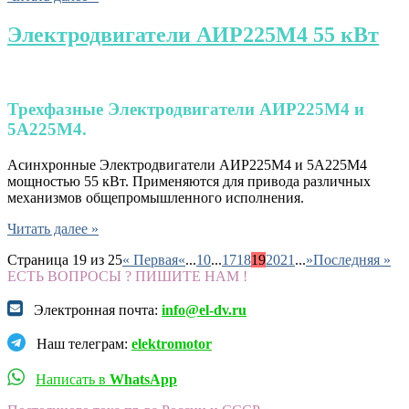
Электродвигатели АИР225М4 55 кВт
Трехфазные
Электродвигатели АИР225М4 и
5А225М4.
Асинхронные Электродвигатели АИР225М4 и 5А225М4
мощностью 55 кВт. Применяются для привода различных
механизмов общепромышленного исполнения.
Читать далее »
Страница 19 из 25
« Первая
«
...
10
...
17
18
19
20
21
...
»
Последняя »
ЕСТЬ ВОПРОСЫ ? ПИШИТЕ НАМ !
Электронная почта:
info@el-dv.ru
Наш телеграм:
elektromotor
Написать в
WhatsApp