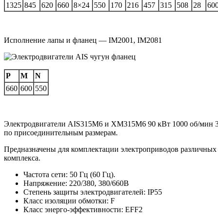
1325
845
620
660
8×24
550
170
216
457
315
508
28
60
Исполнение лапы и фланец — IM2001, IM2081
P
M
N
660
600
550
Электродвигатели AIS315M6 и XM315M6 90 кВт 1000 об/мин 
по присоединительным размерам.
Предназначены для комплектации электроприводов различных 
комплекса.
Частота сети: 50 Гц (60 Гц).
Напряжение: 220/380, 380/660В
Степень защиты электродвигателей: IP55
Класс изоляции обмотки: F
Класс энерго-эффективности: EFF2