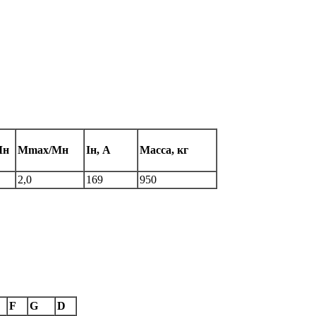
Мн
Мmax/Mн
Iн, А
Масса, кг
2,0
169
950
F
G
D