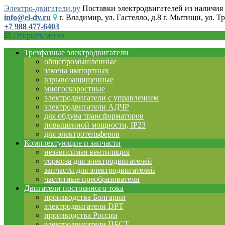
Электро-двигатели.ру
Поставки электродвигателей из наличия 
info@el-dv.ru
г. Владимир, ул. Гастелло, д.8 г. Мытищи, ул. Тр
+7 988 477-6403
Открыть меню
Трехфазные электродвигатели
общепромышленные
замена импортных
взрывозащищенные
многоскоростные
электродвигатели с управлением
электродвигатели АДЧР
для обдува трансформаторов
повышенной мощности, IP23
для электротельферов
Комплектующие и запчасти
независимая вентиляция
тормоза для электродвигателей
запчасти для электродвигателей
частотные преобразователи
Двигатели постоянного тока
производства Болгарии
электродвигатели DPT
производства России
электродвигатели ПБСТ