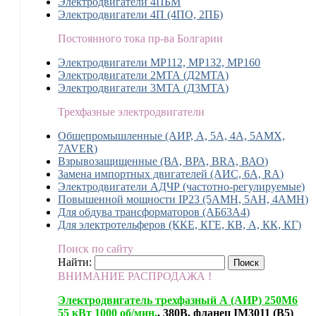
Электродвигатели 4ПБМ
Электродвигатели 4П (4ПО, 2ПБ)
Постоянного тока пр-ва Болгарии
Электродвигатели MP112, МР132, MP160
Электродвигатели 2МТА (Д2МТА)
Электродвигатели 3МТА (Д3МТА)
Трехфазные электродвигатели
Общепромышленные (АИР, А, 5А, 4А, 5АМХ,
7AVER)
Взрывозащищенные (ВА, ВРА, BRA, ВАО)
Замена импортных двигателей (АИС, 6А, RA)
Электродвигатели АДЧР (частотно-регулируемые)
Повышенной мощности IP23 (5АМН, 5АН, 4АМН)
Для обдува трансформаторов (АБ63А4)
Для электротельферов (ККЕ, КГЕ, КВ, А, КК, КГ)
Поиск по сайту
Найти:
ВНИМАНИЕ РАСПРОДАЖА !
Электродвигатель трехфазный А (АИР) 250М6
55 кВт 1000 об/мин.
, 380В, фланец IM3011 (B5)