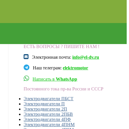
ЕСТЬ ВОПРОСЫ ? ПИШИТЕ НАМ !
Электронная почта:
info@el-dv.ru
Наш телеграм:
elektromotor
Написать в
WhatsApp
Постоянного тока пр-ва России и СССР
Электродвигатели ПБСТ
Электродвигатели П
Электродвигатели 2П
Электродвигатели 2ПБВ
Электродвигатели 4ПФ
Электродвигатели 4ПНМ