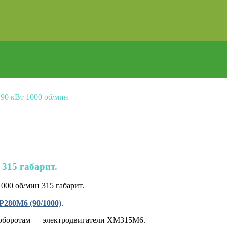
»
90 кВт 1000 об/мин
 315 габарит.
00 об/мин 315 габарит.
Р280M6 (90/1000)
.
 оборотам — электродвигатели XM315M6.