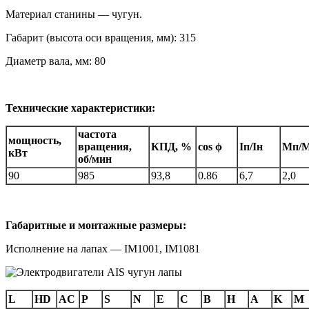
Материал станины — чугун.
Габарит (высота оси вращения, мм): 315
Диаметр вала, мм: 80
Технические характеристики:
частота
мощность,
вращения,
КПД, %
cos ϕ
Iп/Iн
Мп/
кВт
об/мин
90
985
93,8
0.86
6,7
2,0
Габаритные и монтажные размеры:
Исполнение на лапах — IM1001, IM1081
L
HD
AC
P
S
N
E
C
B
H
A
K
M