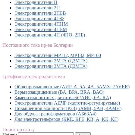
Электродвигатели П
Электродвигатели 2П
Электродвигатели 2ПБВ
Электродвигатели 4ПФ
Электродвигатели 4ПНМ
Электродвигатели 4ПБМ
Электродвигатели 4П (4ПО, 2ПБ)
Постоянного тока пр-ва Болгарии
Электродвигатели MP112, МР132, MP160
Электродвигатели 2МТА (Д2МТА)
Электродвигатели 3МТА (Д3МТА)
Трехфазные электродвигатели
Общепромышленные (АИР, А, 5А, 4А, 5АМХ, 7AVER)
Взрывозащищенные (ВА, ВРА, BRA, ВАО)
Замена импортных двигателей (АИС, 6А, RA)
Электродвигатели АДЧР (частотно-регулируемые)
Повышенной мощности IP23 (5АМН, 5АН, 4АМН)
Для обдува трансформаторов (АБ63А4)
Для электротельферов (ККЕ, КГЕ, КВ, А, КК, КГ)
Поиск по сайту