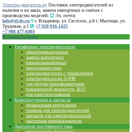
Электро-двигатели.ру
Поставки электродвигателей из
наличия и на заказ, замена импортных и снятых с
производства моделей.
Эл. почта:
info@el-dv.ru
г. Владимир, ул. Гастелло, д.8 г. Мытищи, ул.
Трудовая, д.1
+7 920 916-1425
+7 988 477-6403
Открыть меню
Трехфазные электродвигатели
общепромышленные
замена импортных
взрывозащищенные
многоскоростные
электродвигатели с управлением
электродвигатели АДЧР
для обдува трансформаторов
повышенной мощности, IP23
для электротельферов
Комплектующие и запчасти
независимая вентиляция
тормоза для электродвигателей
запчасти для электродвигателей
частотные преобразователи
Двигатели постоянного тока
производства Болгарии