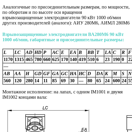
Аналогичные по присоединительным размерам, по мощности,
по оборотам и по высоте оси вращения
взрывозащищенные электродвигатели 90 кВт 1000 об/мин
других производителей (аналоги): АИУ 280M6, АИМЛ 280M6
Взрывозащищенные электродвигатели
ВА280М6
90 кВт
1000 об/мин, габаритные и присоединительные размеры:
L
LC
AD
HD
P
AC
E
EA
B
BB
T
LA
C
R
F
1170
1315
465
780
660
625
170
140
419
510
6
23
190
0
2
—
AВ
AA
H
GD
GF
GA
GC
HA
HC
D
DA
K
M
S
N
560
120
280
14
11
85
69
30
—
80
65
24
600
24
5
Монтажное исполнение: на лапах, с одним IM1001 и двумя
IM1002 концами вала: