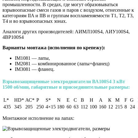
промышленности. В средах, где могут образовываться
взрывоопасные смеси газов и паров с воздухом, отнесенные к
категориям IIA и IIB и группам воспламеняемости Т1, Т2, Т3,
Т4 и во взрывоопасных зонах.
Аналоги других производителей: АИМЛ100S4, АИУ100S4,
4ВР100S4
Варианты монтажа (исполнения по крепежу):
IM1081 — лапы,
IM2081 — комбинированное (лапы+фланец)
IM3081 — фланец.
Взрывозащищенные электродвигатели
ВА100S4
3 кВт
1500 об/мин, габаритные и присоединительные размеры:
L*
HD*
АС*
Р
S*
N
Е
С
В
Н
А
К
М
F
G
435
345
205
250
4×15
180
60
63
112
100
160
12
215
8
24
Монтажное исполнение на лапах: