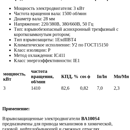
Мощность электродвигателя: 3 кВт
Частота вращения вала: 1500 об/мин
Диаметр вала: 28 мм
Напряжение: 220/380В, 380/660В, 50 Гц
Тип: взрывобезопасный асинхронный трехфазный с
короткозамкнутым ротором;
Тип взрывозащиты: 1ExdIIBT4
Климатическое исполнение: У2 по ГОСТ15150
Класс изоляции: P
Метод охлаждения: IC411
Класс энергоэффективности: IE1
частота
мощность,
вращения,
КПД, %
cos ϕ
Iп/Iн
Мп/Мн
кВт
об/мин
3
1410
82,6
0,82
7,0
2,3
Применение:
Взрывозащищенные электродвигатели
ВА100S4
предназначены для привода механизмов в химической,
газовой, нефтедобывающей и смежных отраслях