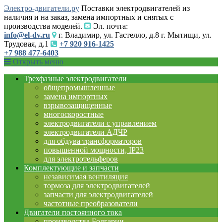
Электро-двигатели.ру
Поставки электродвигателей из
наличия и на заказ, замена импортных и снятых с
производства моделей.
Эл. почта:
info@el-dv.ru
г. Владимир, ул. Гастелло, д.8 г. Мытищи, ул.
Трудовая, д.1
+7 920 916-1425
+7 988 477-6403
Открыть меню
Трехфазные электродвигатели
общепромышленные
замена импортных
взрывозащищенные
многоскоростные
электродвигатели с управлением
электродвигатели АДЧР
для обдува трансформаторов
повышенной мощности, IP23
для электротельферов
Комплектующие и запчасти
независимая вентиляция
тормоза для электродвигателей
запчасти для электродвигателей
частотные преобразователи
Двигатели постоянного тока
производства Болгарии