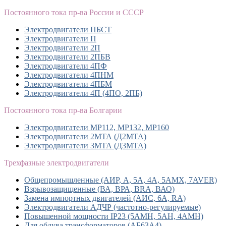
Постоянного тока пр-ва России и СССР
Электродвигатели ПБСТ
Электродвигатели П
Электродвигатели 2П
Электродвигатели 2ПБВ
Электродвигатели 4ПФ
Электродвигатели 4ПНМ
Электродвигатели 4ПБМ
Электродвигатели 4П (4ПО, 2ПБ)
Постоянного тока пр-ва Болгарии
Электродвигатели MP112, МР132, MP160
Электродвигатели 2МТА (Д2МТА)
Электродвигатели 3МТА (Д3МТА)
Трехфазные электродвигатели
Общепромышленные (АИР, А, 5А, 4А, 5АМХ, 7AVER)
Взрывозащищенные (ВА, ВРА, BRA, ВАО)
Замена импортных двигателей (АИС, 6А, RA)
Электродвигатели АДЧР (частотно-регулируемые)
Повышенной мощности IP23 (5АМН, 5АН, 4АМН)
Для обдува трансформаторов (АБ63А4)