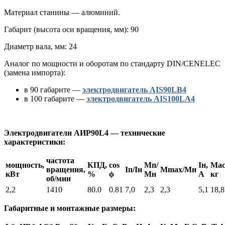
Материал станины — алюминий.
Габарит (высота оси вращения, мм): 90
Диаметр вала, мм: 24
Аналог по мощности и оборотам по стандарту DIN/CENELEC
(замена импорта):
в 90 габарите —
электродвигатель AIS90LB4
в 100 габарите —
электродвигатель AIS100LA4
Электродвигатели АИР90L4 — технические
характеристики:
частота
мощность,
КПД,
cos
Мп/
Iн,
Мас
вращения,
Iп/Iн
Мmax/Mн
кВт
%
ϕ
Мн
А
кг
об/мин
2,2
1410
80.0
0.81
7,0
2,3
2,3
5,1
18,8
Габаритные и монтажные размеры: