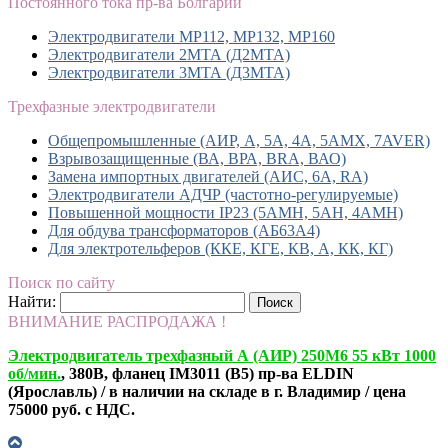
Постоянного тока пр-ва Болгарии
Электродвигатели MP112, МР132, MP160
Электродвигатели 2МТА (Д2МТА)
Электродвигатели 3МТА (Д3МТА)
Трехфазные электродвигатели
Общепромышленные (АИР, А, 5А, 4А, 5АМХ, 7AVER)
Взрывозащищенные (ВА, ВРА, BRA, ВАО)
Замена импортных двигателей (АИС, 6А, RA)
Электродвигатели АДЧР (частотно-регулируемые)
Повышенной мощности IP23 (5АМН, 5АН, 4АМН)
Для обдува трансформаторов (АБ63А4)
Для электротельферов (ККЕ, КГЕ, КВ, А, КК, КГ)
Поиск по сайту
Найти:
ВНИМАНИЕ РАСПРОДАЖА !
Электродвигатель трехфазный А (АИР) 250М6 55 кВт 1000
об/мин.
, 380В, фланец IM3011 (B5) пр-ва ELDIN
(Ярославль) / в наличии на складе в г. Владимир / цена
75000 руб. с НДС.