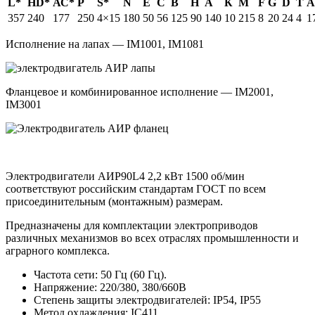
L*
HD*
АС*
Р
S*
N
Е
С
В
Н
А
К
М
F
G
D
T
А
357
240
177
250
4×15
180
50
56
125
90
140
10
215
8
20
24
4
1
Исполнение на лапах — IM1001, IM1081
Фланцевое и комбинированное исполнение — IM2001,
IM3001
Электродвигатели АИР90L4 2,2 кВт 1500 об/мин
соответствуют российским стандартам ГОСТ по всем
присоединительным (монтажным) размерам.
Предназначены для комплектации электроприводов
различных механизмов во всех отраслях промышленности и
аграрного комплекса.
Частота сети: 50 Гц (60 Гц).
Напряжение: 220/380, 380/660В
Степень защиты электродвигателей: IP54, IP55
Метод охлаждения: IC411