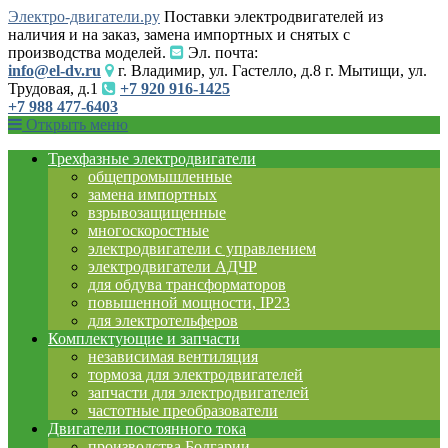
Электро-двигатели.ру
Поставки электродвигателей из
наличия и на заказ, замена импортных и снятых с
производства моделей.
Эл. почта:
info@el-dv.ru
г. Владимир, ул. Гастелло, д.8 г. Мытищи, ул.
Трудовая, д.1
+7 920 916-1425
+7 988 477-6403
Открыть меню
Трехфазные электродвигатели
общепромышленные
замена импортных
взрывозащищенные
многоскоростные
электродвигатели с управлением
электродвигатели АДЧР
для обдува трансформаторов
повышенной мощности, IP23
для электротельферов
Комплектующие и запчасти
независимая вентиляция
тормоза для электродвигателей
запчасти для электродвигателей
частотные преобразователи
Двигатели постоянного тока
производства Болгарии