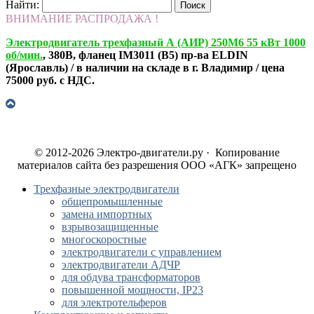
Найти:
ВНИМАНИЕ РАСПРОДАЖА !
Электродвигатель трехфазный А (АИР) 250М6 55 кВт 1000
об/мин.
, 380В, фланец IM3011 (B5) пр-ва ELDIN
(Ярославль) / в наличии на складе в г. Владимир / цена
75000 руб. с НДС.
© 2012-2026 Электро-двигатели.ру · Копирование
материалов сайта без разрешения ООО «АГК» запрещено
Трехфазные электродвигатели
общепромышленные
замена импортных
взрывозащищенные
многоскоростные
электродвигатели с управлением
электродвигатели АДЧР
для обдува трансформаторов
повышенной мощности, IP23
для электротельферов