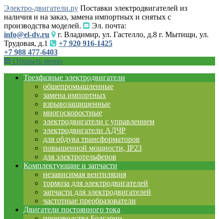
Электро-двигатели.ру
Поставки электродвигателей из
наличия и на заказ, замена импортных и снятых с
производства моделей.
Эл. почта:
info@el-dv.ru
г. Владимир, ул. Гастелло, д.8 г. Мытищи, ул.
Трудовая, д.1
+7 920 916-1425
+7 988 477-6403
Открыть меню
Трехфазные электродвигатели
общепромышленные
замена импортных
взрывозащищенные
многоскоростные
электродвигатели с управлением
электродвигатели АДЧР
для обдува трансформаторов
повышенной мощности, IP23
для электротельферов
Комплектующие и запчасти
независимая вентиляция
тормоза для электродвигателей
запчасти для электродвигателей
частотные преобразователи
Двигатели постоянного тока
производства Болгарии