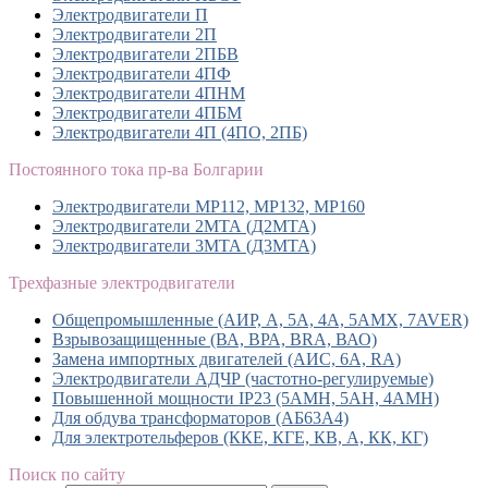
Электродвигатели П
Электродвигатели 2П
Электродвигатели 2ПБВ
Электродвигатели 4ПФ
Электродвигатели 4ПНМ
Электродвигатели 4ПБМ
Электродвигатели 4П (4ПО, 2ПБ)
Постоянного тока пр-ва Болгарии
Электродвигатели MP112, МР132, MP160
Электродвигатели 2МТА (Д2МТА)
Электродвигатели 3МТА (Д3МТА)
Трехфазные электродвигатели
Общепромышленные (АИР, А, 5А, 4А, 5АМХ, 7AVER)
Взрывозащищенные (ВА, ВРА, BRA, ВАО)
Замена импортных двигателей (АИС, 6А, RA)
Электродвигатели АДЧР (частотно-регулируемые)
Повышенной мощности IP23 (5АМН, 5АН, 4АМН)
Для обдува трансформаторов (АБ63А4)
Для электротельферов (ККЕ, КГЕ, КВ, А, КК, КГ)
Поиск по сайту