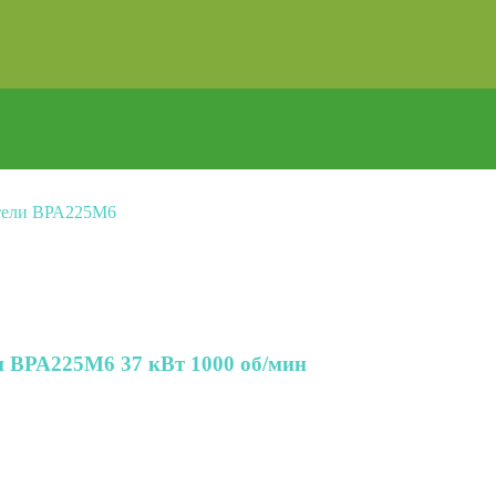
тели ВРА225М6
 ВРА225М6 37 кВт 1000 об/мин