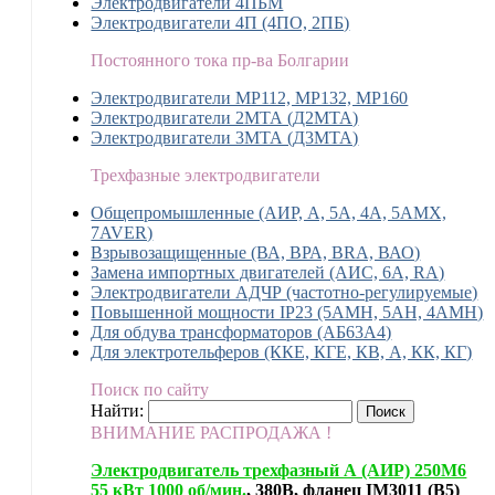
Электродвигатели 4ПБМ
Электродвигатели 4П (4ПО, 2ПБ)
Постоянного тока пр-ва Болгарии
Электродвигатели MP112, МР132, MP160
Электродвигатели 2МТА (Д2МТА)
Электродвигатели 3МТА (Д3МТА)
Трехфазные электродвигатели
Общепромышленные (АИР, А, 5А, 4А, 5АМХ,
7AVER)
Взрывозащищенные (ВА, ВРА, BRA, ВАО)
Замена импортных двигателей (АИС, 6А, RA)
Электродвигатели АДЧР (частотно-регулируемые)
Повышенной мощности IP23 (5АМН, 5АН, 4АМН)
Для обдува трансформаторов (АБ63А4)
Для электротельферов (ККЕ, КГЕ, КВ, А, КК, КГ)
Поиск по сайту
Найти:
ВНИМАНИЕ РАСПРОДАЖА !
Электродвигатель трехфазный А (АИР) 250М6
55 кВт 1000 об/мин.
, 380В, фланец IM3011 (B5)