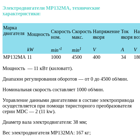
Электродвигатели МР132MA, технические
характеристики:
Марка
Скорость
Скорость
Напряжение
Ток
На
двигателя
Мощность
ном.
макс.
якоря
якоря
во
1
1
kW
V
A
V
min’
min
MP132MA
11
1000
4500
400
34
18
Мощность — 11 кВт (киловатт).
Диапазон регулирования оборотов — от 0 до 4500 об/мин.
Номинальная скорость составляет 1000 об/мин.
Управление данными двигателями в составе электропривода
осуществляется при помощи тиристорного преобразователя
серии MDС — 2 (11 kw).
Диаметр вала электродвигателя: 38 мм;
Вес электродвигателя МР132MA: 167 кг;