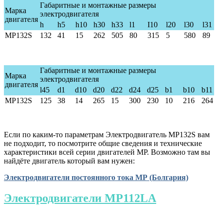
Габаритные и монтажные размеры
Марка
электродвигателя
двигателя
h
h5
h10
h30
h33
l1
I10
l20
l30
l31
MP132S
132
41
15
262
50
5
80
315
5
580
89
Габаритные и монтажные размеры
Марка
электродвигателя
двигателя
l45
d1
d10
d20
d22
d24
d25
b1
b10
b11
MP132S
125
38
14
265
15
300
230
10
216
264
Если по каким-то параметрам Электродвигатель МР132S вам
не подходит, то посмотрите общие сведения и технические
характеристики всей серии двигателей МР. Возможно там вы
найдёте двигатель который вам нужен:
Электродвигатели постоянного тока МР (Болгария)
Электродвигатели МР112LA