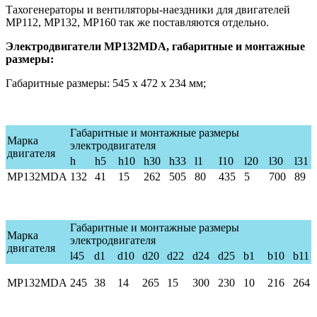
Тахогенераторы и вентиляторы-наездники для двигателей
МР112, МР132, МР160 так же поставляются отдельно.
Электродвигатели МР132MDA, габаритные и монтажные
размеры:
Габаритные размеры: 545 х 472 х 234 мм;
Габаритные и монтажные размеры
Марка
электродвигателя
двигателя
h
h5
h10
h30
h33
l1
I10
l20
l30
l31
MP132
MDA
132
41
15
262
50
5
80
435
5
70
0
89
Габаритные и монтажные размеры
Марка
электродвигателя
двигателя
l45
d1
d10
d20
d22
d24
d25
b1
b10
b11
MP132MDA
245
38
14
265
15
300
230
10
216
264