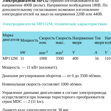
Электродвигатели МР132
серийно изготавливаются на
напряжение 400В (вольт). Напряжение возбуждения 180В. По
дополнительному согласованию возможно изготовление
электродвигателей на заказ на напряжения 220В или 440В.
Электродвигатели МР132M, технические характеристики:
Марка
Скорость
Скорость
Напряжение
Ток
На
двигателя
Мощность
ном.
макс.
якоря
якоря
воз
1
1
kW
V
A
V
min’
min
MP132M
11
1000
3500
400
34
110
Мощность — 11 кВт (киловатт).
Диапазон регулирования оборотов — от 0 до 3500 об/мин.
Номинальная скорость составляет 1000 об/мин.
Управление данными двигателями в составе электропривода
осуществляется при помощи тиристорного преобразователя
серии MDС — 2 (11 kw).
Диаметр вала электродвигателя: 38 мм;