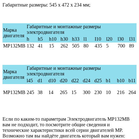
Габаритные размеры: 545 х 472 х 234 мм;
Габаритные и монтажные размеры
Марка
электродвигателя
двигателя
h
h5
h10
h30
h33
l1
I10
l20
l30
l31
MP132
MB
132
41
15
262
50
5
80
435
5
70
0
89
Габаритные и монтажные размеры
Марка
электродвигателя
двигателя
l45
d1
d10
d20
d22
d24
d25
b1
b10
b11
MP132MB
245
38
14
265
15
300
230
10
216
264
Если по каким-то параметрам Электродвигатель МР132MB
вам не подходит, то посмотрите общие сведения и
технические характеристики всей серии двигателей МР.
Возможно там вы найдёте двигатель который вам нужен: