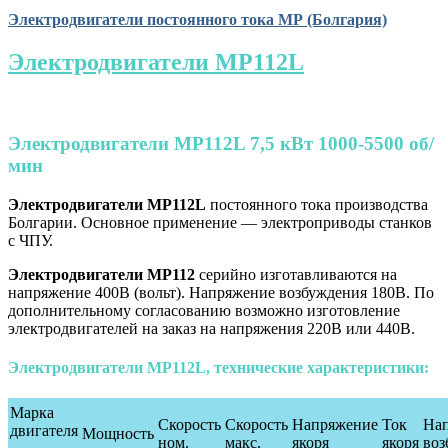
Электродвигатели постоянного тока МР (Болгария)
Электродвигатели МР112L
Электродвигатели МР112L 7,5 кВт 1000-5500 об/
мин
Электродвигатели МР112L
постоянного тока производства
Болгарии. Основное применение — электроприводы станков
с ЧПУ.
Электродвигатели МР112
серийно изготавливаются на
напряжение 400В (вольт). Напряжение возбуждения 180В. По
дополнительному согласованию возможно изготовление
электродвигателей на заказ на напряжения 220В или 440В.
Электродвигатели МР112L, технические характеристики:
Марка
Скорость
Скорость
Напряжение
Ток
На
двигателя
Мощность
ном.
макс.
якоря
якоря
воз