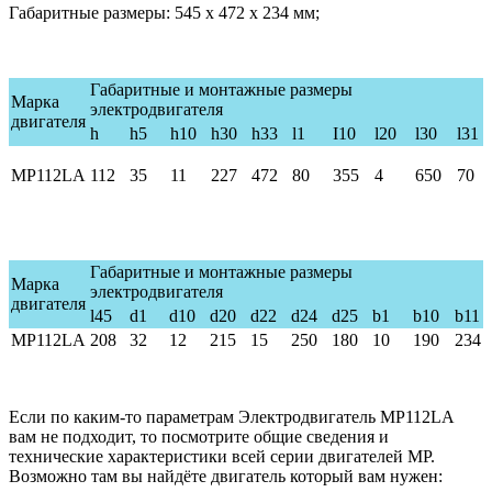
Габаритные размеры: 545 х 472 х 234 мм;
Габаритные и монтажные размеры
Марка
электродвигателя
двигателя
h
h5
h10
h30
h33
l1
I10
l20
l30
l31
MP112LA
112
35
11
227
472
80
355
4
650
70
Габаритные и монтажные размеры
Марка
электродвигателя
двигателя
l45
d1
d10
d20
d22
d24
d25
b1
b10
b11
MP112L
A
208
32
12
215
15
250
180
10
190
234
Если по каким-то параметрам Электродвигатель МР112LA
вам не подходит, то посмотрите общие сведения и
технические характеристики всей серии двигателей МР.
Возможно там вы найдёте двигатель который вам нужен: