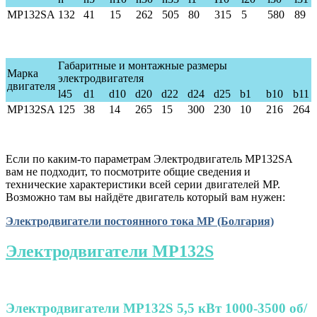
MP132S
A
132
41
15
262
50
5
80
315
5
580
89
Габаритные и монтажные размеры
Марка
электродвигателя
двигателя
l45
d1
d10
d20
d22
d24
d25
b1
b10
b11
MP132S
A
125
38
14
265
15
300
230
10
216
264
Если по каким-то параметрам Электродвигатель МР132SA
вам не подходит, то посмотрите общие сведения и
технические характеристики всей серии двигателей МР.
Возможно там вы найдёте двигатель который вам нужен:
Электродвигатели постоянного тока МР (Болгария)
Электродвигатели МР132S
Электродвигатели МР132S 5,5 кВт 1000-3500 об/