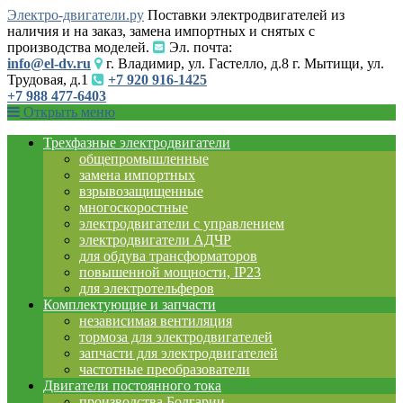
Электро-двигатели.ру
Поставки электродвигателей из
наличия и на заказ, замена импортных и снятых с
производства моделей.
Эл. почта:
info@el-dv.ru
г. Владимир, ул. Гастелло, д.8 г. Мытищи, ул.
Трудовая, д.1
+7 920 916-1425
+7 988 477-6403
Открыть меню
Трехфазные электродвигатели
общепромышленные
замена импортных
взрывозащищенные
многоскоростные
электродвигатели с управлением
электродвигатели АДЧР
для обдува трансформаторов
повышенной мощности, IP23
для электротельферов
Комплектующие и запчасти
независимая вентиляция
тормоза для электродвигателей
запчасти для электродвигателей
частотные преобразователи
Двигатели постоянного тока
производства Болгарии