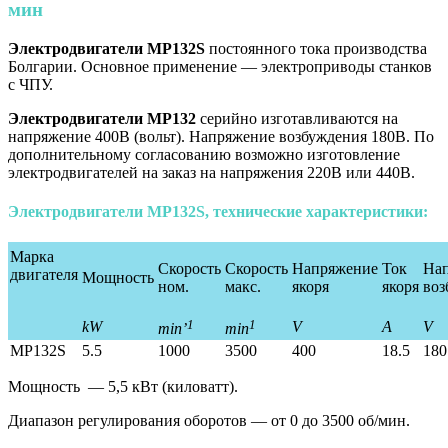
мин
Электродвигатели
МР132S
постоянного тока производства
Болгарии. Основное применение — электроприводы станков
с ЧПУ.
Электродвигатели МР132
серийно изготавливаются на
напряжение 400В (вольт). Напряжение возбуждения 180В. По
дополнительному согласованию возможно изготовление
электродвигателей на заказ на напряжения 220В или 440В.
Электродвигатели МР132S, технические характеристики:
Марка
Скорость
Скорость
Напряжение
Ток
На
двигателя
Мощность
ном.
макс.
якоря
якоря
воз
1
1
kW
V
A
V
min’
min
MP132S
5.5
1000
3500
400
18.5
180
Мощность — 5,5 кВт (киловатт).
Диапазон регулирования оборотов — от 0 до 3500 об/мин.