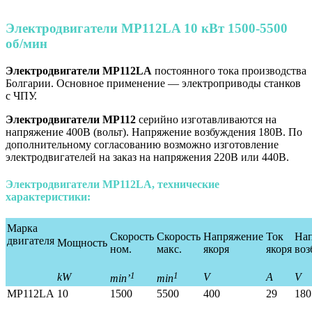
Электродвигатели МР112LA 10 кВт 1500-5500
об/мин
Электродвигатели МР112LA
постоянного тока производства
Болгарии. Основное применение — электроприводы станков
с ЧПУ.
Электродвигатели МР112
серийно изготавливаются на
напряжение 400В (вольт). Напряжение возбуждения 180В. По
дополнительному согласованию возможно изготовление
электродвигателей на заказ на напряжения 220В или 440В.
Электродвигатели МР112LA, технические
характеристики:
Марка
Скорость
Скорость
Напряжение
Ток
На
двигателя
Мощность
ном.
макс.
якоря
якоря
воз
1
1
kW
V
A
V
min’
min
MP112LA
10
1500
5500
400
29
180