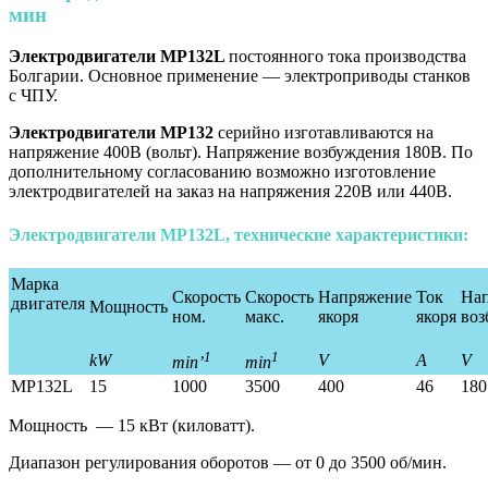
мин
Электродвигатели
МР132L
постоянного тока производства
Болгарии. Основное применение — электроприводы станков
с ЧПУ.
Электродвигатели МР132
серийно изготавливаются на
напряжение 400В (вольт). Напряжение возбуждения 180В. По
дополнительному согласованию возможно изготовление
электродвигателей на заказ на напряжения 220В или 440В.
Электродвигатели МР132L, технические характеристики:
Марка
Скорость
Скорость
Напряжение
Ток
На
двигателя
Мощность
ном.
макс.
якоря
якоря
воз
1
1
kW
V
A
V
min’
min
MP132L
15
1000
3500
400
46
180
Мощность — 15 кВт (киловатт).
Диапазон регулирования оборотов — от 0 до 3500 об/мин.