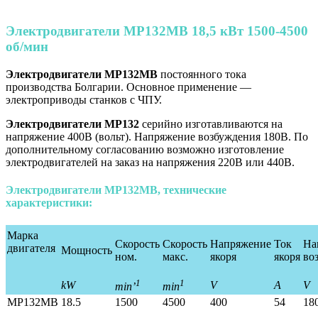
Электродвигатели МР132MB 18,5 кВт 1500-4500
об/мин
Электродвигатели
МР132MB
постоянного тока
производства Болгарии. Основное применение —
электроприводы станков с ЧПУ.
Электродвигатели МР132
серийно изготавливаются на
напряжение 400В (вольт). Напряжение возбуждения 180В. По
дополнительному согласованию возможно изготовление
электродвигателей на заказ на напряжения 220В или 440В.
Электродвигатели МР132MB, технические
характеристики:
Марка
Скорость
Скорость
Напряжение
Ток
На
двигателя
Мощность
ном.
макс.
якоря
якоря
во
1
1
kW
V
A
V
min’
min
MP132MB
18.5
1500
4500
400
54
18