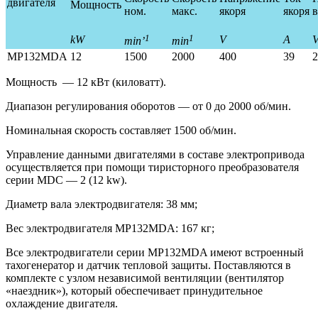
двигателя
Мощность
ном.
макс.
якоря
якоря
в
1
1
kW
V
A
min’
min
MP132MDA
12
1500
2000
400
39
2
Мощность — 12 кВт (киловатт).
Диапазон регулирования оборотов — от 0 до 2000 об/мин.
Номинальная скорость составляет 1500 об/мин.
Управление данными двигателями в составе электропривода
осуществляется при помощи тиристорного преобразователя
серии MDС — 2 (12 kw).
Диаметр вала электродвигателя: 38 мм;
Вес электродвигателя МР132MDA: 167 кг;
Все электродвигатели серии МР132MDA имеют встроенный
тахогенератор и датчик тепловой защиты. Поставляются в
комплекте с узлом независимой вентиляции (вентилятор
«наездник»), который обеспечивает принудительное
охлаждение двигателя.