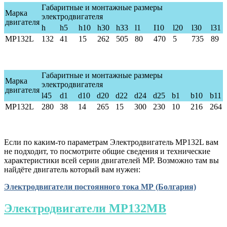
Габаритные и монтажные размеры
Марка
электродвигателя
двигателя
h
h5
h10
h30
h33
l1
I10
l20
l30
l31
MP132L
132
41
15
262
50
5
80
470
5
735
89
Габаритные и монтажные размеры
Марка
электродвигателя
двигателя
l45
d1
d10
d20
d22
d24
d25
b1
b10
b11
MP132L
280
38
14
265
15
300
230
10
216
264
Если по каким-то параметрам Электродвигатель МР132L вам
не подходит, то посмотрите общие сведения и технические
характеристики всей серии двигателей МР. Возможно там вы
найдёте двигатель который вам нужен:
Электродвигатели постоянного тока МР (Болгария)
Электродвигатели МР132MB