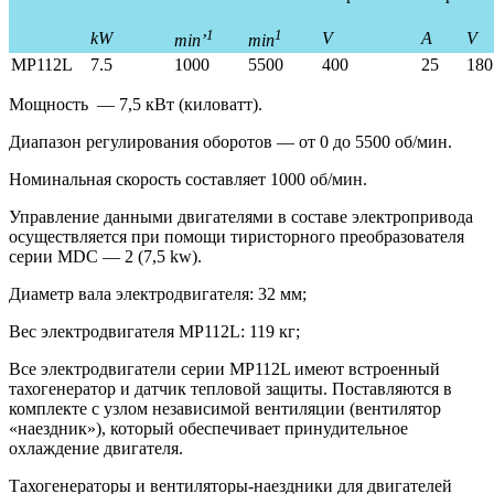
1
1
kW
V
A
V
min’
min
MP112L
7.5
1000
5500
400
25
180
Мощность — 7,5 кВт (киловатт).
Диапазон регулирования оборотов — от 0 до 5500 об/мин.
Номинальная скорость составляет 1000 об/мин.
Управление данными двигателями в составе электропривода
осуществляется при помощи тиристорного преобразователя
серии MDС — 2 (7,5 kw).
Диаметр вала электродвигателя: 32 мм;
Вес электродвигателя МР112L: 119 кг;
Все электродвигатели серии МР112L имеют встроенный
тахогенератор и датчик тепловой защиты. Поставляются в
комплекте с узлом независимой вентиляции (вентилятор
«наездник»), который обеспечивает принудительное
охлаждение двигателя.
Тахогенераторы и вентиляторы-наездники для двигателей