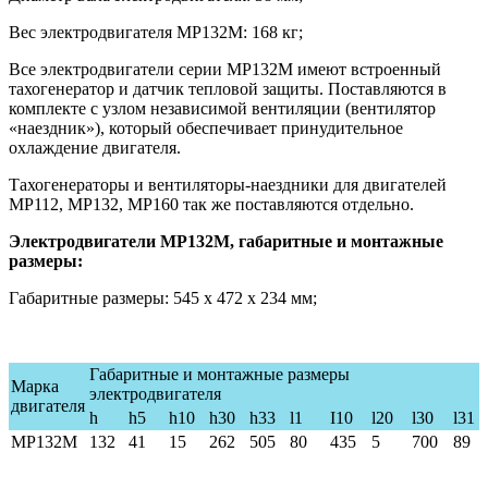
Вес электродвигателя МР132M: 168 кг;
Все электродвигатели серии МР132M имеют встроенный
тахогенератор и датчик тепловой защиты. Поставляются в
комплекте с узлом независимой вентиляции (вентилятор
«наездник»), который обеспечивает принудительное
охлаждение двигателя.
Тахогенераторы и вентиляторы-наездники для двигателей
МР112, МР132, МР160 так же поставляются отдельно.
Электродвигатели МР132M, габаритные и монтажные
размеры:
Габаритные размеры: 545 х 472 х 234 мм;
Габаритные и монтажные размеры
Марка
электродвигателя
двигателя
h
h5
h10
h30
h33
l1
I10
l20
l30
l31
MP132M
132
41
15
262
50
5
80
435
5
700
89