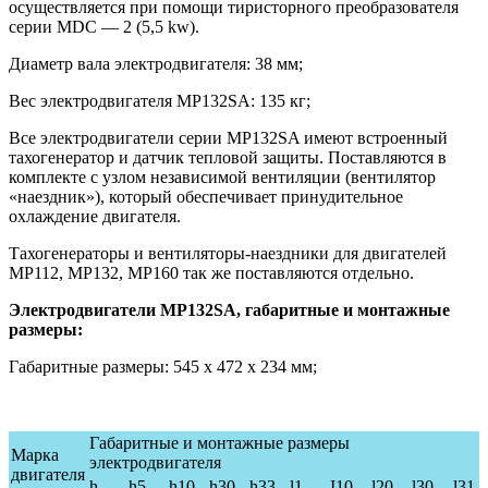
осуществляется при помощи тиристорного преобразователя
серии MDС — 2 (5,5 kw).
Диаметр вала электродвигателя: 38 мм;
Вес электродвигателя МР132SA: 135 кг;
Все электродвигатели серии МР132SA имеют встроенный
тахогенератор и датчик тепловой защиты. Поставляются в
комплекте с узлом независимой вентиляции (вентилятор
«наездник»), который обеспечивает принудительное
охлаждение двигателя.
Тахогенераторы и вентиляторы-наездники для двигателей
МР112, МР132, МР160 так же поставляются отдельно.
Электродвигатели МР132SA, габаритные и монтажные
размеры:
Габаритные размеры: 545 х 472 х 234 мм;
Габаритные и монтажные размеры
Марка
электродвигателя
двигателя
h
h5
h10
h30
h33
l1
I10
l20
l30
l31