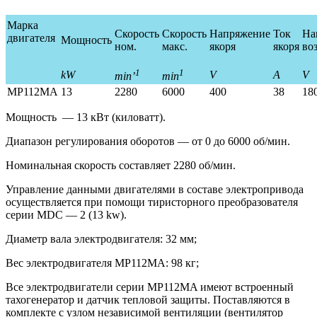
Марка
Скорость
Скорость
Напряжение
Ток
На
двигателя
Мощность
ном.
макс.
якоря
якоря
во
1
1
kW
V
A
V
min’
min
MP112MA
13
2280
6000
400
38
18
Мощность — 13 кВт (киловатт).
Диапазон регулирования оборотов — от 0 до 6000 об/мин.
Номинальная скорость составляет 2280 об/мин.
Управление данными двигателями в составе электропривода
осуществляется при помощи тиристорного преобразователя
серии MDС — 2 (13 kw).
Диаметр вала электродвигателя: 32 мм;
Вес электродвигателя МР112MA: 98 кг;
Все электродвигатели серии МР112MA имеют встроенный
тахогенератор и датчик тепловой защиты. Поставляются в
комплекте с узлом независимой вентиляции (вентилятор