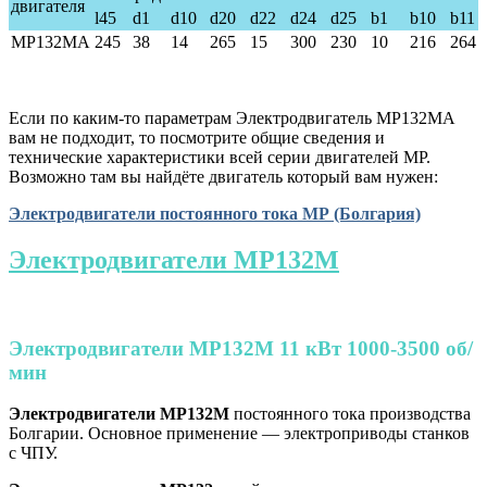
двигателя
l45
d1
d10
d20
d22
d24
d25
b1
b10
b11
MP132M
A
245
38
14
265
15
300
230
10
216
264
Если по каким-то параметрам Электродвигатель МР132MA
вам не подходит, то посмотрите общие сведения и
технические характеристики всей серии двигателей МР.
Возможно там вы найдёте двигатель который вам нужен:
Электродвигатели постоянного тока МР (Болгария)
Электродвигатели МР132M
Электродвигатели МР132M 11 кВт 1000-3500 об/
мин
Электродвигатели
МР132M
постоянного тока производства
Болгарии. Основное применение — электроприводы станков
с ЧПУ.