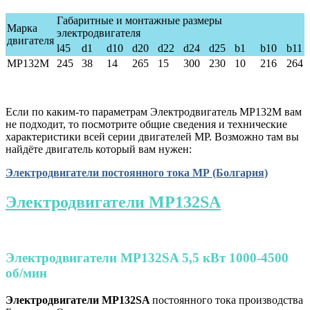
Габаритные и монтажные размеры
Марка
электродвигателя
двигателя
l45
d1
d10
d20
d22
d24
d25
b1
b10
b11
MP132M
245
38
14
265
15
300
230
10
216
264
Если по каким-то параметрам Электродвигатель МР132M вам
не подходит, то посмотрите общие сведения и технические
характеристики всей серии двигателей МР. Возможно там вы
найдёте двигатель который вам нужен:
Электродвигатели постоянного тока МР (Болгария)
Электродвигатели МР132SA
Электродвигатели МР132SA 5,5 кВт 1000-4500
об/мин
Электродвигатели
МР132SA
постоянного тока производства