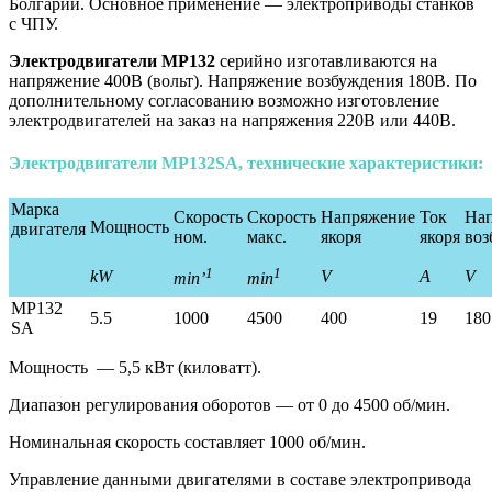
Болгарии. Основное применение — электроприводы станков
с ЧПУ.
Электродвигатели МР132
серийно изготавливаются на
напряжение 400В (вольт). Напряжение возбуждения 180В. По
дополнительному согласованию возможно изготовление
электродвигателей на заказ на напряжения 220В или 440В.
Электродвигатели МР132SA, технические характеристики:
Марка
Скорость
Скорость
Напряжение
Ток
На
Мощность
двигателя
ном.
макс.
якоря
якоря
воз
1
1
kW
V
A
V
min’
min
MP132
5.5
1000
4500
400
19
180
SA
Мощность — 5,5 кВт (киловатт).
Диапазон регулирования оборотов — от 0 до 4500 об/мин.
Номинальная скорость составляет 1000 об/мин.
Управление данными двигателями в составе электропривода