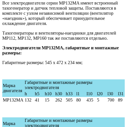
Все электродвигатели серии МР132MA имеют встроенный
тахогенератор и датчик тепловой защиты. Поставляются в
комплекте с узлом независимой вентиляции (вентилятор
«наездник»), который обеспечивает принудительное
охлаждение двигателя.
Тахогенераторы и вентиляторы-наездники для двигателей
МР112, МР132, МР160 так же поставляются отдельно.
Электродвигатели МР132MA, габаритные и монтажные
размеры:
Габаритные размеры: 545 х 472 х 234 мм;
Габаритные и монтажные размеры
Марка
электродвигателя
двигателя
h
h5
h10
h30
h33
l1
I10
l20
l30
l31
MP132
MA
132
41
15
262
50
5
80
435
5
70
0
89
Габаритные и монтажные размеры
Марка
электродвигателя