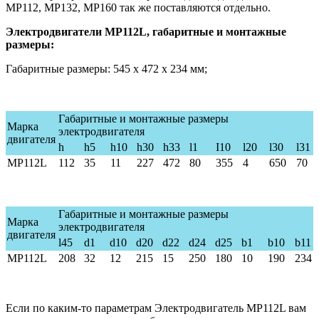
МР112, МР132, МР160 так же поставляются отдельно.
Электродвигатели МР112L, габаритные и монтажные
размеры:
Габаритные размеры: 545 х 472 х 234 мм;
Габаритные и монтажные размеры
Марка
электродвигателя
двигателя
h
h5
h10
h30
h33
l1
I10
l20
l30
l31
MP112L
112
35
11
227
472
80
355
4
650
70
Габаритные и монтажные размеры
Марка
электродвигателя
двигателя
l45
d1
d10
d20
d22
d24
d25
b1
b10
b11
MP112L
208
32
12
215
15
250
180
10
190
234
Если по каким-то параметрам Электродвигатель МР112L вам